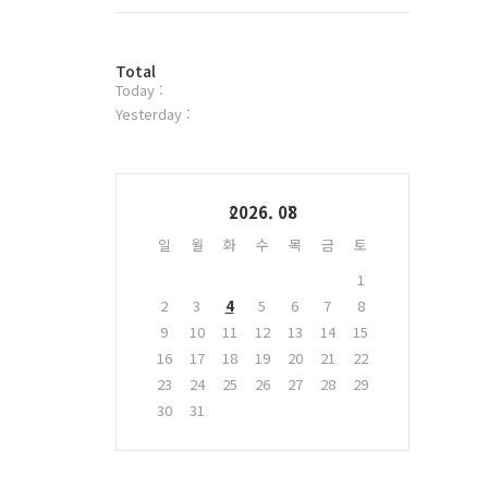
트
위
터
방
플
Total
Today :
문
러
자
그
Yesterday :
수
인
Calendar
2026. 08
일
월
화
수
목
금
토
1
2
3
4
5
6
7
8
9
10
11
12
13
14
15
16
17
18
19
20
21
22
23
24
25
26
27
28
29
30
31