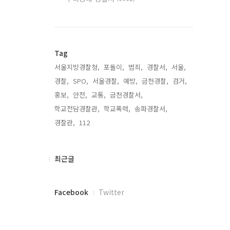
Tag
서울지방경찰청,
포돌이,
범죄,
경찰서,
서울,
경찰,
SPO,
서울경찰,
예방,
금천경찰,
검거,
홍보,
안전,
교통,
금천경찰서,
학교전담경찰관,
학교폭력,
송파경찰서,
경찰관,
112,
최
최근글
근
글
페
Facebook
Twitter
이
스
북