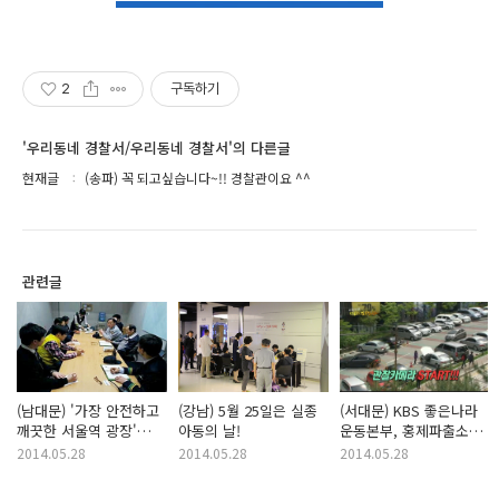
2
구독하기
'우리동네 경찰서/우리동네 경찰서'의 다른글
현재글
(송파) 꼭 되고싶습니다~!! 경찰관이요 ^^
관련글
(남대문) '가장 안전하고
(강남) 5월 25일은 실종
(서대문) KBS 좋은나라
깨끗한 서울역 광장'
아동의 날!
운동본부, 홍제파출소
만들기 프로젝트
김상준 경장의 활약!
2014.05.28
2014.05.28
2014.05.28