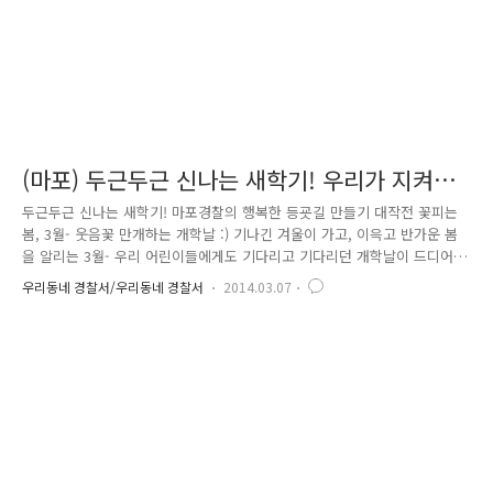
(마포) 두근두근 신나는 새학기! 우리가 지켜주
쟈냐 ~~~
두근두근 신나는 새학기! 마포경찰의 행복한 등굣길 만들기 대작전 꽃피는
봄, 3월- 웃음꽃 만개하는 개학날 :) 기나긴 겨울이 가고, 이윽고 반가운 봄
을 알리는 3월- 우리 어린이들에게도 기다리고 기다리던 개학날이 드디어
다가왔습니다! 새학년, 새학기… 두근두근 떨리는 마음을 안고 새 가방, 새
우리동네 경찰서/우리동네 경찰서
2014.03.07
책을 들고 학교에 들어서는 아이들. 설렘으로 들뜬 표정이 하나같이 행복
해 보여, 지켜보는 모든 이들에게도 행복 바이러스가 전파되는 것만 같았
는데요. 이 아이들의 행복한 학교생활을 오래도록 지켜주기 위해서! 마포경
찰이 나섰습니다! 어서와, 이런 등굣길은 처음이지? 웅성웅성 왁짜지껄- 서
울 마포구 아현초등학교의 3월 3일 개학날 풍경입니다. 어디선가 들려오는
흥겨운 기타 소리와 장사진을 이룬 취재진들, 교문 앞을 가..