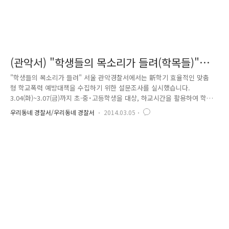
(관악서) "학생들의 목소리가 들려(학목들)"학
교폭력 예방 캠페인 및 설문조사
"학생들의 목소리가 들려" 서울 관악경찰서에서는 新학기 효율적인 맞춤
형 학교폭력 예방대책을 수집하기 위한 설문조사를 실시했습니다.
3.04(화)~3.07(금)까지 초·중˙고등학생을 대상, 하교시간을 활용하여 학교
폭력 예방활동을 병행한 집중설문조사를 실시한 예정입니다. 이번 설문조
우리동네 경찰서/우리동네 경찰서
2014.03.05
사로 新학기를 맞이한 학생들에게 학교폭력에 대한 관심도를 높이고, 14년
도 학교폭력 예방대책을 효율적으로 수립한다고 하니 앞으로의 활약이 기
대됩니다.