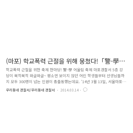
관리하는 중대한 임무를 맡고 있답니다. 앞서 소개드린..
(마포) 학교폭력 근절을 위해 뭉쳤다!「警-學
어울림 축제」한마당
학교폭력 근절을 위한 축제 한마당! 警-學 어울림 축제 마포경찰서 5층 강
당이 북적북적 와글와글~ 평소엔 보이지 않던 어린 학생들부터 선생님들까
지 모두 300명이 넘는 인원이 총출동했는데요. ‘14년 3월 13일, 서울마포
경찰서에서는 신학기 학교폭력 근절을 위한 ’警-學 어울림 축제‘가 열렸답
우리동네 경찰서/우리동네 경찰서
2014.03.14
니다. 이번 행사에서는 마포지역 47개교 학생지도부장, 학생회 간부, 학부
모, 교육청 관계자 등 240명 참석한 가운데 각 학교의 학교폭력 예방우수
사례발표(4개교) 및 마포경찰 학교전담 경찰관들의 학교폭력예방 활동을
소개하는 '소통'의 시간을 가졌는데요. 지금부터 흥미진진한 축제 한마당
속으로 여러분을 초대합니다 ^ ^ 오늘의 사회자를 소개합니다! 바로 개그만
최효종 씨, 아니 ‘최효종 대원’ 인데요. 의경으로 복..