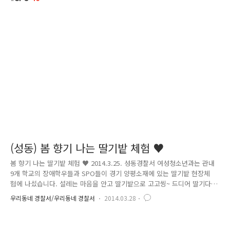
(성동) 봄 향기 나는 딸기밭 체험 ♥
봄 향기 나는 딸기밭 체험 ♥ 2014.3.25. 성동경찰서 여성청소년과는 관내
9개 학교의 장애학우들과 SPO들이 경기 양평소재에 있는 딸기밭 현장체
험에 나섰습니다. 설레는 마음을 안고 딸기밭으로 고고씽~ 드디어 딸기다
딸기딸기~ 봄의 싱그러움이 묻어나는 푸르른 딸기밭에서 친구들은 올망졸
우리동네 경찰서/우리동네 경찰서
2014.03.28
망 모여서 SPO들과 함께 딸기 수확을 시작했습니다. 어느새 플라스틱 통
한가득 >