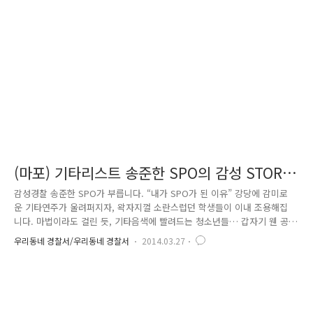
(마포) 기타리스트 송준한 SPO의 감성 STORY
:)
감성경찰 송준한 SPO가 부릅니다. “내가 SPO가 된 이유” 강당에 감미로
운 기타연주가 울려퍼지자, 왁자지껄 소란스럽던 학생들이 이내 조용해집
니다. 마법이라도 걸린 듯, 기타음색에 빨려드는 청소년들… 갑자기 웬 공
연이냐구요? 기타선율의 정체는 바로! 청소년들에게 ‘마음’으로 다가가는
우리동네 경찰서/우리동네 경찰서
2014.03.27
감성 SPO, 송준한 경위의 학교폭력 예방교육 오프닝 연주였습니다 :) SPO
라는 말, 아직 생소하신 분들도 있을 텐데요. SPO란 School Police
Officer의 약자로, 학교전담경찰관을 의미합니다. SPO들은 각자가 일정
초‧중‧고교를 전담하며 범죄예방교육을 하는 한편, 학생들과 끊임없이
소통하며 학교폭력 등 어린이와 청소년들을 대상으로 한 범죄들을 예방 및