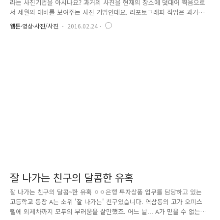
라는 사진기법을 아시나요? 과거의 사진을 현재의 장소에 덧대어 찍음으로
서 세월의 대비를 보여주는 사진 기법인데요. 리포토그래피 작업은 과거의
사진을 담은 장소(scene)와 정확히 일치하는 장소를 찾아가 사진을 찍으
웹툰·영상·사진/사진
2016.02.24
시면 되는데, 배경이 되는 대상의 경계가 사진 속 경계와 연속적으로 이어
진 것처럼 위치와 방향을 잡아 촬영하면 됩니다. 주의할 점은 사진과 배경
이 모두 나올 수 있도록 심도를 깊게, 즉, 조리개를 조여서 촬영하셔야 하
며, 과거 사진보다 조금 더 넓은 화각(광각렌즈 계열)을 선택해야 표현하기
가 쉽습니다. 리포토그래피를 통해 만나는 서울, 그리고 그 안에 경찰. ^^
오늘은 과연, 어떤 경찰의 옛 사진이 기다리고 ..
잘 나가는 친구의 달콤한 유혹
잘 나가는 친구의 달콤~한 유혹 ㅇㅇ은행 투자상품 업무를 담당하고 있는
고등학교 동창 A는 소위 '잘 나가는' 친구였습니다. 역삼동의 고가 오피스
텔에 외제차까지 모두의 부러움을 살만했죠. 어느 날... A가 믿을 수 없는