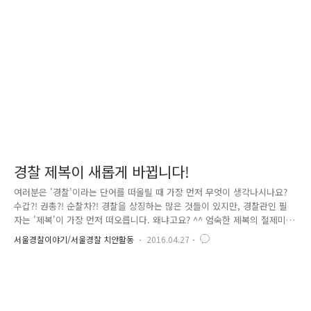
도시락 배달부터 캠페인 · 바자회 등 각종 행사 보조 역할까지... 비번, 휴
무마다 봉사활동 일감을 찾아다닌다고 합니다. "쉬는 날에 봉사활동까지
하면 피곤하지 않으세요?" "특별히 거..
경찰 제복이 새롭게 바뀝니다!
여러분은 '경찰'이라는 단어를 떠올릴 때 가장 먼저 무엇이 생각나시나요?
수갑?! 권총?! 순찰차?! 경찰을 상징하는 많은 것들이 있지만, 경찰관인 필
자는 '제복'이 가장 먼저 떠오릅니다. 왜냐고요? ^^ 엄숙한 제복의 절제미
에서 느껴지는 멋스러움과 제복을 입은 한 명의 사람이 그 집단을 대표하
서울경찰이야기/서울경찰 치안활동
2016.04.27
는 명예와 책임감이 너무 멋져 보이기 때문입니다. 많은 분이 같은 생각을
갖고 계실 텐데요. 하지만, 무엇보다 경찰 제복은, 국가의 공권력을 정당하
게 행사할 수 있다는 것을 상징한다는 측면에서 중요한 의미를 지니고 있
습니다. 경찰의 정체성과도 연계되기 때문이죠. 그런 경찰제복이 10년 만
에 확! 바뀐다고 합니다. 경찰은 올해 6월 하복부터 기존의 아이보리 컬러