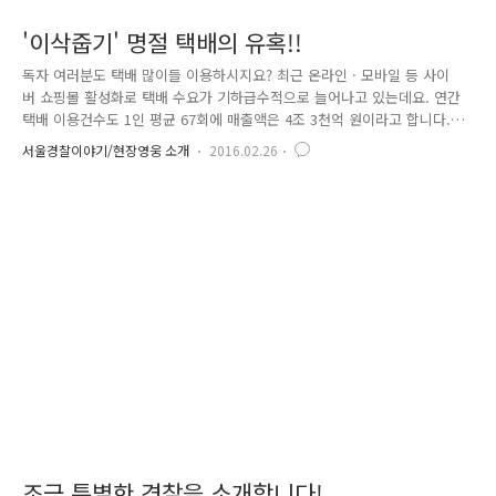
'이삭줍기' 명절 택배의 유혹!!
독자 여러분도 택배 많이들 이용하시지요? 최근 온라인 · 모바일 등 사이
버 쇼핑몰 활성화로 택배 수요가 기하급수적으로 늘어나고 있는데요. 연간
택배 이용건수도 1인 평균 67회에 매출액은 4조 3천억 원이라고 합니다.
출처 : 한국통합물류협회 이런 추세 속에 간 큰 택배절도범이 검거되어 화
서울경찰이야기/현장영웅 소개
2016.02.26
제가 되었는데요. 작년 2월부터 올해 2월까지 서울 강남 · 송파, 경기 성남
등 수도권 일대에서 택배기사가 배달해 놓은 택배물품을 훔쳤는데... 범행
회수가 무려 560여 회에 그 금액도 2억 원에 육박했다고 합니다. 피의자는
연립주택, 빌라 등 경비원이 없는 주택의 경우, 택배기사가 물품을 배달하
면서 수취인이 없으면 현관 앞에 놓고 가는 점을 노려 범행을 일삼아 왔는
데요. 워낙에 광범위한 지역에서 도난사고가 발생했기..
조금 특별한 경찰을 소개합니다!