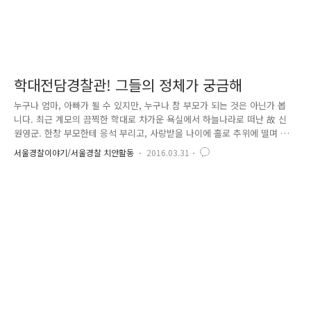
학대전담경찰관! 그들의 정체가 궁금해
누구나 엄마, 아빠가 될 수 있지만, 누구나 참 부모가 되는 것은 아닌가 봅
니다. 최근 계모의 끔찍한 학대로 차가운 욕실에서 하늘나라로 떠난 故 신
원영군. 한창 부모한테 응석 부리고, 사랑받을 나이에 홀로 추위에 떨며 세
상을 떠났을 원영 군 생각에 마음이 아프네요. (부디.. 그곳에서는 따뜻하
서울경찰이야기/서울경찰 치안활동
2016.03.31
길..) 이처럼, 최근 사회적으로 가장 이슈가 되고 있는 사건 중의 하나가
‘아동학대’입니다. 원영 군 외에도, 친부로부터 학대받은 인천 11살 소녀가
배고픔을 참지 못해 2층 가스 배관을 타고 맨발로 집에서 탈출한 사건, 김
치를 남겼다는 이유로 4살배기의 뺨을 때린 어린이집 보육교사 등 아동 학
대 사건이 연이어 발생하면서 모든 국민적 공분을 사고 있는데요. 경찰은
잇따른 아동 대상 강력범죄에 대처하기 위해, 지난 ..