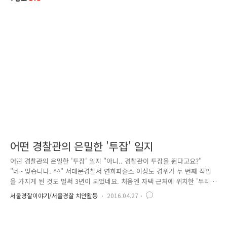
어떤 경찰관의 은밀한 '투잡' 일지
어떤 경찰관의 은밀한 '투잡' 일지 "아니.. 경찰관이 투잡을 뛴다고요?"
"네~ 맞습니다. ^^" 서대문경찰서 연희파출소 이상도 경위가 두 번째 직업
을 가지게 된 것도 벌써 3년이 되었네요. 처음엔 자택 근처에 위치한 '두리
홈'이라는 단체 일을 몇 번 도와줬던 것뿐인데 이 경위는 또 다른 직업의
서울경찰이야기/서울경찰 치안활동
2016.04.27
매력에 빠져 도저히 그만 둘 수 없었다는데요. 이쯤 되면 눈치 채셨죠? 이
경위의 은밀한♥ 두 번째 직업! 바로 자원 봉사입니다. ^^ 이 경위는 지금
까지 총 308회 1,036 시간의 실적을 올린 프로 자원봉사자 인데요. 무료