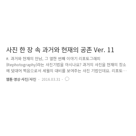
사진 한 장 속 과거와 현재의 공존 Ver. 11
#. 과거와 현재의 만남, 그 열한 번째 이야기 리포토그래피
(Rephotography)라는 사진기법을 아시나요? 과거의 사진을 현재의 장소
에 덧대어 찍음으로서 세월의 대비를 보여주는 사진 기법인데요. 리포토그
래피 작업은 과거의 사진을 담은 장소(scene)와 정확히 일치하는 장소를
웹툰·영상·사진/사진
2016.03.31
찾아가 사진을 찍으시면 되는데, 배경이 되는 대상의 경계가 사진 속 경계
와 연속적으로 이어진 것처럼 위치와 방향을 잡아 촬영하면 됩니다. 주의
할 점은 사진과 배경이 모두 나올 수 있도록 심도를 깊게, 즉, 조리개를 조
여서 촬영하셔야 하며, 과거 사진보다 조금 더 넓은 화각(광각렌즈 계열)을
선택해야 표현하기가 쉽습니다. 리포토그래피를 통해 만나는 서울, 그리고
그 안에 경찰. ^^ 오늘은 과연, 어떤 경찰의 옛 사진이 기다리고..