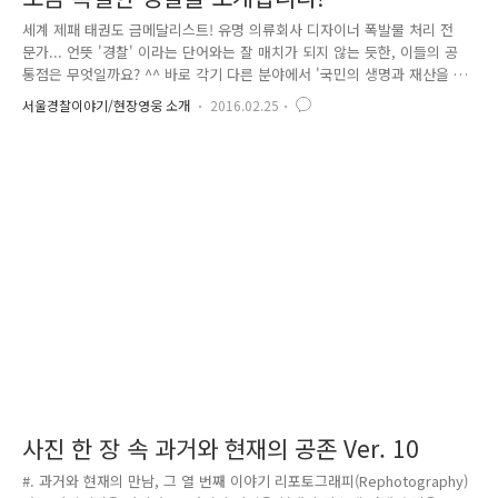
세계 제패 태권도 금메달리스트! 유명 의류회사 디자이너 폭발물 처리 전
문가... 언뜻 '경찰' 이라는 단어와는 잘 매치가 되지 않는 듯한, 이들의 공
통점은 무엇일까요? ^^ 바로 각기 다른 분야에서 '국민의 생명과 재산을 보
호한다'는 사명감을 가지고 경찰관의 제복을 입은 신임 286기 특채 경찰관
서울경찰이야기/현장영웅 소개
2016.02.25
의 화려한 경력입니다. 평범하지 않은, 그러나 조금은 특별한 그들을 지금
바로 만나봅니다. 세계 제패 태권도 금메달리스트 '경찰' 되다! 먼저 소개
할 허준녕(31) 순경입니다. 사진에서 보시다시피 정말 훈훈하게 잘 생겼죠?
^^ 태권도 4단인 허준녕 순경은 선수 시절 잘생긴 외모와 함께 포스트 문
대성 선수라는 닉네임으로 유명했는데요. 고교 시절 차세대 헤비급 유망주
로 주목받으며 파란을 일으켰고, 경희대 태권도 학..
사진 한 장 속 과거와 현재의 공존 Ver. 10
#. 과거와 현재의 만남, 그 열 번째 이야기 리포토그래피(Rephotography)