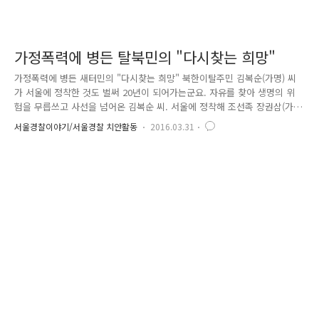
가정폭력에 병든 탈북민의 "다시찾는 희망"
가정폭력에 병든 새터민의 "다시찾는 희망" 북한이탈주민 김복순(가명) 씨
가 서울에 정착한 것도 벌써 20년이 되어가는군요. 자유를 찾아 생명의 위
험을 무릅쓰고 사선을 넘어온 김복순 씨. 서울에 정착해 조선족 장권삼(가
명) 씨를 남편으로 맞았고, 두 딸과 함께 화목한 가정을 꿈 꿨습니다. 그런
서울경찰이야기/서울경찰 치안활동
2016.03.31
데 그 자그마한 행복도 잠시. 남편 장권삼은 언제부터인지 모르게 폭력적
성향을 보이기 시작했습니다. 가벼운 언쟁이 차마 입에 담을 수 없는 욕설
로, 급기야 신체적 폭행으로까지... 견디다 못한 그녀는 이혼을 선택할 수
밖에 없었습니다. 하지만 김복순 씨에겐 이혼이 가정폭력의 탈출구가 되어
주지 못했습니다. 장권삼은 이혼 후에도 "딸을 만나겠다"며 찾아와 폭행을
일삼은 것입니다. 또 다시 시작된 고통의 나날들. 가정폭력으로..