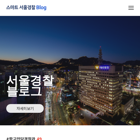
서울경찰
블로그
자세히보기
학교전담경찰관
49