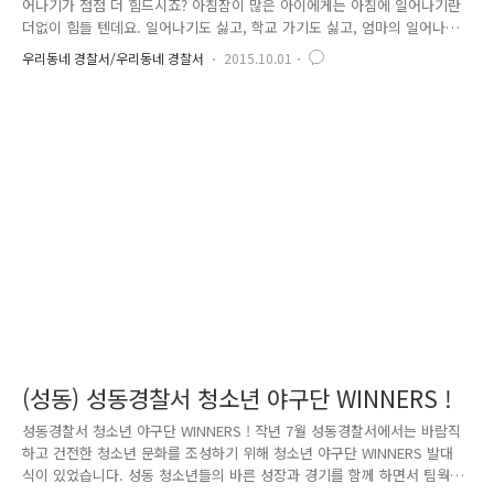
어나기가 점점 더 힘드시죠? 아침잠이 많은 아이에게는 아침에 일어나기란
더없이 힘들 텐데요. 일어나기도 싫고, 학교 가기도 싫고, 엄마의 일어나란
잔소리에 짜증으로 아침을 시작하는 학생들이 많을 것으로 생각됩니다.
우리동네 경찰서/우리동네 경찰서
2015.10.01
(저 역시 그랬고요. ^^;;;) 매일 성북경찰 학교전담경찰관들이 학교폭력 예
방 및 배려양보선 정착을 위한 등교지도를 하고 있는데요. 짜증 나 있는 아
이들의 얼굴에 웃음꽃이 필 수 있도록, 학교도 가기 싫고 싫증 나 있는 학
생들의 아침을 즐겁고 상쾌한 아침으로 만들어 주기 위해! 엄청난 고민을
했는데요. 고민 고민 끝에 해결책을 찾았습니다! 등교 시간의 작은 음악회 !
근사한 오페라 음악회와는 상대적으로 비교될 테지만, 이..
(성동) 성동경찰서 청소년 야구단 WINNERS !
성동경찰서 청소년 야구단 WINNERS ! 작년 7월 성동경찰서에서는 바람직
하고 건전한 청소년 문화를 조성하기 위해 청소년 야구단 WINNERS 발대
식이 있었습니다. 성동 청소년들의 바른 성장과 경기를 함께 하면서 팀웍