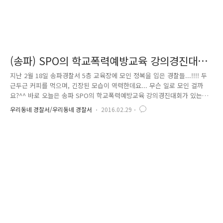
(송파) SPO의 학교폭력예방교육 강의경진대회
개최
지난 2월 18일 송파경찰서 5층 교육장에 모인 정복을 입은 경찰들...!!!! 두
근두근 커피를 먹으며, 긴장된 모습이 역력한데요... 무슨 일로 모인 걸까
요?^^ 바로 오늘은 송파 SPO의 학교폭력예방교육 강의경진대회가 있는
날입니다! 학교전담경찰관은 학생, 학부모, 교사 등을 대상으로 범죄예방교
우리동네 경찰서/우리동네 경찰서
2016.02.29
육을 실시하고, 17 신고센터나 SNS 등을 통해 접수된 학교폭력 사안을 접
수 상담하며 학교폭력 가해학생은 선도, 피해학생은 보호하는 업무를 주요
업무로 하고 있습니다. 이 외에도 학교폭력대책자치위원회 참석, 학교와의
협력체계 구축, 폭력서클 단속, 교권침해 사안 해결 등 학교와 청소년 관련
업무를 수행하고 있는데요~~ 송파 학교전담경찰관들의 역량강화를 위해 송
파경찰서에선 매년 를 열었습니다.!!!! 올해는 특..