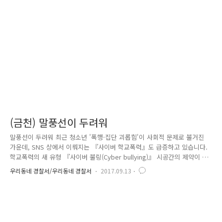
장소를 마련하고, 학업에 지친 학생들에게는 잠시나마 휴식공간이 되고 있
습니다. 러브 투게더에는 이런 사연도 있습니다~ #지방에서 무작정 가출해
서 서울까지 올라온 고3 학생... 한 달가량 찜질방과 피씨방을 전..
(금천) 말풍선이 두려워
말풍선이 두려워 최근 청소년 '폭행·집단 괴롭힘'이 사회적 문제로 불거진
가운데, SNS 상에서 이뤄지는 『사이버 학교폭력』도 급증하고 있습니다.
학교폭력의 새 유형 『사이버 불링(Cyber bullying)』 시공간의 제약이 없
으며 피해 학생에게는 심리적으로 큰 상처를 주지만, 가해학생은 둔감하게
우리동네 경찰서/우리동네 경찰서
2017.09.13
여기는 현실.. 물리적 폭력 못지 않게 심각한 피해를 초래한다는 점에서 우
리가 해결해야 할 숙제입니다. 『사이버 불링(Cyber bullying)』의 유형에
는 친구를 흉보는 글을 페이스북에 올리는 '페따' 피해 학생에게 집단으로
욕설하는 '떼카' 단톡방에서 나간 피해 학생을 계속해서 초대하여 괴롭히
는 '카톡 감옥' 단톡방에 피해 학생만 남겨두고 모두 퇴장하는 '방폭' 등이