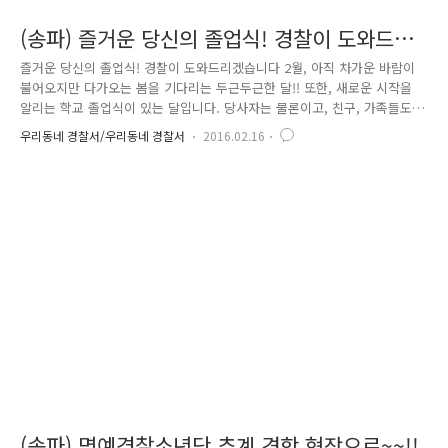
(송파) 즐거운 당신의 졸업식! 경찰이 도와드리
겠습니다
즐거운 당신의 졸업식! 경찰이 도와드리겠습니다 2월, 아직 차가운 바람이
불어오지만 다가오는 봄을 기다리는 두근두근한 달!! 또한, 새로운 시작을
알리는 학교 졸업식이 있는 달입니다. 당사자는 물론이고, 친구, 가족들도
함께 축하하며, 출발을 준비하는 설렘과 희망으로 마음이 들썩들썩!!^^ 그
우리동네 경찰서/우리동네 경찰서
2016.02.16
래서인지 졸업식에선 언제부턴가 ‘졸업식 뒤풀이’라는 이름의 나쁜 풍습이
생겼습니다. 교복을 찢거나 계란과 밀가루 뒤집어씌우기, 구타와 얼차려,
심지어 옷을 벗겨 알몸으로 얼차려를 받게 하거나 사진을 찍는 등의 행위
로 사람들에게 충격을 주었죠. 이에 경찰은 해마다 2월이 되면 강압적인 졸
업식 뒤풀이를 예방하기 위해 많은 노력을 기울였습니다!!! 올해에도 송파
경찰관 SPO(학교전담경찰관) 들은 관내 학교들에서 안전하고 ..
(송파) 명예경찰소년단 추계 견학 현장으로~~!!