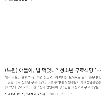
(노원) 얘들아, 밥 먹었니? 청소년 무료식당 '러
브 투게더'
매주 금요일 오후 7시만 되면 청소년들이 하나둘 모여드는 곳이 있습니다.
그곳은 바로 청소년 무료식당! [러~브 투게더] 노원경찰서 학교전담경찰관
(SPO)와 상계교회, 노원구청이 협업하여 청소년을 대상으로 무료식당을
운영하고 있습니다. 시행초기에는 몇몇 비행청소년들만이 주로 이용했지만
우리동네 경찰서/우리동네 경찰서
2018.03.26
지금은 입소문이 나면서 친구들과 삼삼오오 모여 많은 학생이 찾아오고 있
는 곳입니다^＾ [러브 투게더]는 2014년 11월 7일을 첫 시작으로 위기청소
년들에게 따뜻한 가정식을 무료로 제공하여 매주 찾아갈 수 있는 돌봄의