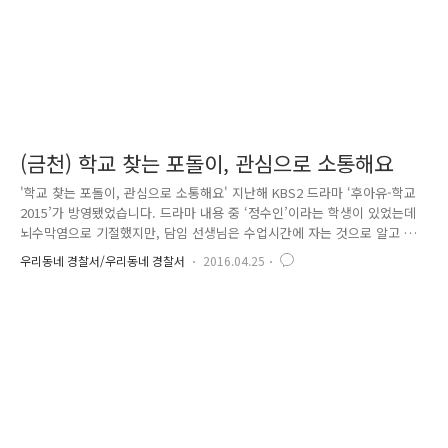
(금천) 학교 찾는 포돌이, 관심으로 소통해요
'학교 찾는 포돌이, 관심으로 소통해요' 지난해 KBS2 드라마 ‘후아유-학교
2015’가 방영됐었습니다. 드라마 내용 중 ‘정수인’이라는 학생이 있었는데
뇌수막염으로 기절했지만, 담임 선생님은 수업시간에 자는 것으로 알고 전
혀 관심을 갖지 않았습니다. 수업시간이 끝날 때도, 하교한 뒤에도 누구도
우리동네 경찰서/우리동네 경찰서
2016.04.25
‘정수인’에게 관심을 두지 않았습니다. 결국 ‘정수인’은 무관심이라는 폭력
으로 인해 너무도 허무하고 외롭게 홀로 교실에서 죽었습니다. 이 드라마
는 시청자들에게 ‘가장 무서운 폭력은 무관심’이라는 메시지를 전달했는데
요. 하지만, 위와 같이 일이 꼭 드라마 속에서만 일어나는 일은 아닙니다.
실제로 2014년 2차 학교폭력 실태조사 결과, 학교폭력을 목격한 후 모른
척 한 이유에 대해 “관심이 없어서”라는 답변이 2..