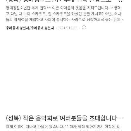
명예경찰소년단 추계 견학^^ 이쁜 아이들의 웃음을 지켜드립니다. 초등학
교 다닐 때 보이 스카우트, 걸 스카우트을 하셨던 분들 계시죠? 소년, 소녀
들의 잠재력을 개발하고 사회에 봉사하는 사람으로 성장하도록 돕는 단체
입니다. 어린 시절 이런 활동들이 소중한 추억이 되고, 자신을 극복하는 방
우리동네 경찰서/우리동네 경찰서
2015.10.08
법을 배움으로서 학생들에게 좋은 경험이 되었죠~ 지금 우리 학생들에게도
그런 활동을 할 수 있는 단체들이 많이 생겼습니다. 경찰서에서는 을 운영
하고 있어요.^^ 명예경찰소년단은 무엇일까요?! 학생 스스로 학교 폭력과
같은 각종 범죄 및 여러 사고로부터 자신을 보호할 수 있는 능력을 키우고,
봉사활동과 교통질서 등 기초질서 의식을 더불어 키우기 위해 ‘또래지킴
이’가 되어 학교 폭력을 없애는데 기여하는 단체입니다. 어린이들의 ..
(성북) 작은 음악회로 여러분들을 초대합니다
^^
이제 여름이 지나고 가을이 왔습니다.^^ 해가 점점 짧아지면서 아침에 일