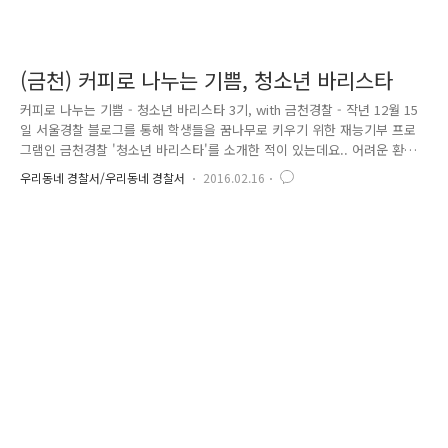
(금천) 커피로 나누는 기쁨, 청소년 바리스타
커피로 나누는 기쁨 - 청소년 바리스타 3기, with 금천경찰 - 작년 12월 15
일 서울경찰 블로그를 통해 학생들을 꿈나무로 키우기 위한 재능기부 프로
그램인 금천경찰 '청소년 바리스타'를 소개한 적이 있는데요.. 어려운 환경
속에서 방황하는 청소년들이 커피로 흥미를 얻고, 나아가 장래 직업과도
우리동네 경찰서/우리동네 경찰서
2016.02.16
연계해 현실적인 도움을 얻을 수 있는 '청소년 바리스타~!!' 나누는 마음이
함께해 더욱 특별한 청소년 바리스타가 벌써 3기째 출범을 하여, 교육 과정
을 수료 중이라는 소식을 듣고 필자가 직접 현장을 찾아가 보았습니다. 까
르르하는 학생들의 웃음소리가 가득한 이곳은 서울시 금천구 가산동 프리
미엄 에스프레소 사무실입니다. 지난 블로그 글에서 소개해 드렸던 '청소
년 바리스타' 교육 장소인 이곳은 '프리미엄 에스프레소..