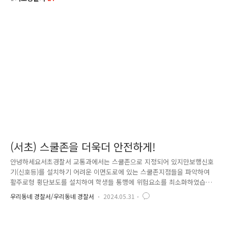
(서초) 스쿨존을 더욱더 안전하게!
안녕하세요서초경찰서 교통과에서는 스쿨존으로 지정되어 있지만보행신호
기(신호등)를 설치하기 어려운 이면도로에 있는 스쿨존지점들을 파악하여
활주로형 횡단보도를 설치하여 학생들 통행에 위험요소를 최소화하였습니
다!!! 활주로형 횡단보도란 횡단보도 양옆으로 발광형 표지병을 매립·점멸
우리동네 경찰서/우리동네 경찰서
2024.05.31
하는 횡단보도입니다.공항에서 활주로 양옆에 불빛이 들어와 이·착륙에 도
움을 주는 것 보셨죠?그 원리를 횡단보도에 적용하여 야간에도 시인성이
좋아 운전자와 보행자를 보호하기에 최적화된 횡단보도입니다.!!