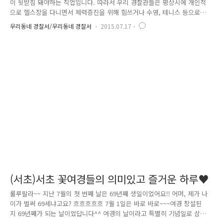
이 뒷받침 돼야하는 직업입니다. 따라서 우리 경찰관들은 평상시에 개인적
으로 헬스장을 다니면서 체력증진을 위해 힘쓰거나 수영, 테니스 등으로
운동을 하면서 건강한 체력을 유지하고 있고요, 또한 경찰서 단위에서도
우리동네 경찰서/우리동네 경찰서
2015.07.17
매월 체력단련 교육을 2회 이상 실시하여 경찰관의 기본체력 증진에 힘쓰
고 있는데요~ 2015년 7월, 서초경찰서에는 매월 실시하는 체력단련 교육에
산뜻한 변화를 주었습니다. 교육시간에 체력증진을 위한 체력단련 교육과
체포술교육을 하면서 요가교실도 함께 열기로 한 것인데요!! 요가강사를 초
빙하여 음악이 흐르는 분위기에서 체력단련 뿐 아니라 정서까지 함양할 수
있다니~ 요가교실이 열릴 것을 안 경찰서 직원들은 시작 전부터 많은 관
심..
(서초)서초 꽃여경들의 의미있고 즐거운 하루♥
룰루랄라~~ 지난 7월의 첫 번째 날은 69년째 생일이었어요!! 어머, 제가 나
이가 벌써 69세냐고요? 흐흐흐흐흐 7월 1일은 바로 바로~~~여경 창설된
지 69년째가 되는 날이었답니다^^ 여경의 날이라고 특별히 기념일로 삼아