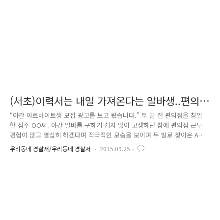
에서부터 강서구 가양대교까지 도로에 달린 CCTV를 하나하나 분석, 오..
(서초)이력서는 내일 가져온다는 알바생..편의
점 탈탈 털고 잠적..ㅜ
“야간 아르바이트생 모집 광고를 보고 왔습니다.” 두 달 전 편의점을 창업
한 점주 OO씨. 야간 알바를 구하기 쉽지 않아 고생하던 참에 편의점 근무
경험이 많고 열심히 하겠다며 적극적인 모습을 보이며 두 발로 찾아온 A씨
를 흔쾌히 고용하기로 결정하였습니다. 이튿날 업무를 알려주려 편의점으
우리동네 경찰서/우리동네 경찰서
2015.09.25
로 A씨를 부른 점주 OO씨는 그가 능수능란하게 편의점 일을 하는 모습에
흡족해하며 당일부터 근무를 시키고 퇴근하였습니다. 하. 지. 만. 여기서
점주OO씨가 큰 실수를 하였으니... A씨는 이날 갖고 오기로 한 이력서와
신분증, 주민등록등본을 빠트리고 나왔던 거죠. 점주는 A씨의 "급히 나오
느라 깜빡했는데 내일 가져올게요."라는 말을 믿고 넘어갔습니다.. 다음날
편의점에 출근한 점주 OO씨. 간밤에 편의점에서 일어난 모..