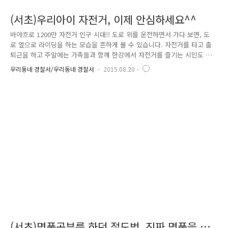
(서초)우리아이 자전거, 이제 안심하세요^^
바야흐로 1200만 자전거 인구 시대!! 도로 위를 운전하면서 가다 보면, 도
로 옆으로 라이딩을 하는 모습을 흔하게 볼 수 있습니다. 자전거를 타고 출
퇴근을 하고 주말에는 가족들과 함께 한강에서 자전거를 즐기는 시민도 정
말 많이 볼 수 있고요, 자전거 라이딩을 두고 국민운동이라고 해도 이상하
우리동네 경찰서/우리동네 경찰서
2015.08.20
지 않을 정도죠~ 하지만 늘어나는 자전거 인구 수 만큼 자전거 절도발생
또한 증가 추세인데요. 대부분 사람들이 자전거를 외부에 보관하고 있어
더욱 쉽게 절도의 표적이 되고 있고요. 또한 각 지자체에서 자율적으로 실
시하고 있는 자전거 등록제가 의무가 아니어서 방치되거나 도난신고 된 자
전거 발견 시에도 피해자를 찾는 길이 어려워 피해품 회수나 반환이 어려
운 현실입니다. 하절기에 접어들면서 이러한 자전거 관련 도난신고 또는..
(서초)명품공부를 하던 절도범, 진짜 명품을 만