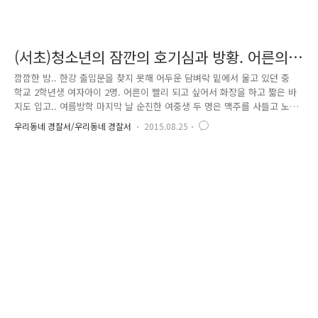
(서초)청소년의 잠깐의 호기심과 방황. 어른의
관심이 필요한 때입니다.
깜깜한 밤.. 한강 출입문을 찾지 못해 어두운 담벼락 밑에서 울고 있던 중
학교 2학년생 여자아이 2명. 어른이 빨리 되고 싶어서 화장을 하고 짧은 바
지도 입고.. 여름방학 마지막 날 순진한 여중생 두 명은 맥주를 사들고 노
래방에 갔습니다. 노래방에서 마신 술기운에 ‘한강을 보고 싶다’는 생각이
우리동네 경찰서/우리동네 경찰서
2015.08.25
들어 버스를 타고 한강으로 향한 두 명의 여학생. 밤 10시경, 강남터미널에
서 내려 한강고수부지로 들어가기 위해 입구를 찾았습니다. 근데 어찌된
일인지 두 시간 동안 헤매도 입구는 보이지 않았습니다. 시간이 지나면서
술도 차츰 깨고 자정이 넘어가자 깜깜한 밤과 인기척 없는 거리가 무서워
지기 시작하였습니다. 결국 두 아이는 어두운 한강 옆 아파트 담벼락 밑에
서 손을 꼭 잡고 울었죠... 그 시간 경찰서에 걸려온 11..