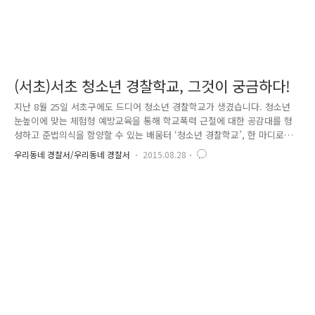
(서초)서초 청소년 경찰학교, 그것이 궁금하다!
지난 8월 25일 서초구에도 드디어 청소년 경찰학교가 생겼습니다. 청소년
눈높이에 맞는 체험형 예방교육을 통해 학교폭력 근절에 대한 공감대를 형
성하고 준법의식을 함양할 수 있는 배움터 ‘청소년 경찰학교’, 한 마디로
경찰체험도 하고 학교폭력도 예방할수 있는 장!!!!~인데요. 전국 19개 경찰
우리동네 경찰서/우리동네 경찰서
2015.08.28
서가 청소년 경찰학교를 운영중으로 강남권에는 서초에서 처음으로 개소를
하였다고 합니다. 강남권에 있는 많은 학생들의 교육 신청 속출이 예상되
지요~?^^ 서초경찰서에서는 서초구 방배동에 위치한 방서치안센터를 리모
델링하여 청소년 경찰학교로 재탄생 시켰습니다. 개소식 당일에는 강신명
경찰청장·교육부 차관·서초구청장·강남교육지원청 교육장 및 지역사회 관
계자 40여명이 참석해서 청소년 경찰학교 개소에 대한 아낌없는 축하와
우..