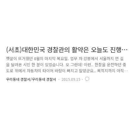
(서초)대한민국 경찰관의 활약은 오늘도 진행형
^^
햇살이 뜨거웠던 8월의 마지막 목요일. 업무 차 강릉에서 서울까지 먼 길
을 달려온 시민 한 분이 있었습니다. 오 그런데! 이런.. 한참을 운전하던 중
도로 위에서 자동차의 타이어 바람이 빠지고 말았군요.. 목적지까지 아직
갈 길이 남았는데 난감하기도 하여라... 일단 시민은 차량을 갓길에 정차하
우리동네 경찰서/우리동네 경찰서
2015.09.15
고 보험회사에 연락을 하였습니다. “네, 선생님. 운전 중에 자동차 타이어
바람이 빠졌다고요? 깜짝 놀라셨겠네요. 금방 가겠습니다.지금 계신 곳이
어디신가요??“ “아 여기가...” 서울 지리에 익숙하지 않은 시민은 보험회사
직원에게 현재 위치를 설명하기가 어려웠습니다. 보이는 건 높은 건물 숲
과 무심한 듯 지나치는 자동차 뿐.. 그렇게 더운 날씨에 땀을 흘리며 힘들
게 통화를 이어가던 중, 시민의 시야에 들어온 경..