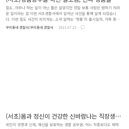
나다
절도..아무나 하는 일이 아닌 줄은 알았지만 정말 보통 사람은 범하기 어려
운 일이라는 걸 이번 서초경찰서에서 일어난 사건을 통해 알게 되었습니
다. 이번 절도 사건의 피의자는..소위 말하는 ‘명품’의 출시일자, 가죽 종
류, 색깔 등등까지 공부를 다 ‘했어야만’했거든요..ㅡㅡ;; 대체 사건이길래
우리동네 경찰서/우리동네 경찰서
2015.07.22
명품에 대하여 공부를 샅샅이 ‘했어야만’ 했는지 함께 알아볼까요??? 서울
의 백화점에 등장한 의문의 한 남자. 종업원에게 접근해 물건을 살 것처럼
구경하다가 직원에게 진열대에 없는 상품을 요구합니다. “이 가죽 말고요..
이번 시즌에 더 부드러운 가죽의 지갑이 새로 나왔던데, 그것은 없나요?”
“다른 화려한 색깔도 있던데요~ 한번 알아봐 주세요.”라면서 직원이 자리
를 비우게 만들고 잽싸게!!!, 지갑을 절취한 것이죠...
(서초)몸과 정신이 건강한 신바람나는 직장생활
을 위하여~♥
국민의 생명과 신체, 재산을 보호하는 경찰 공무원. 어느 직종보다도 체력