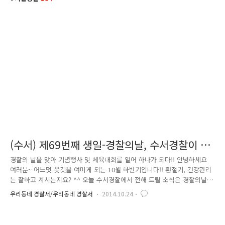
(수서) 제69번째 생일-경찰의날, 수서경찰이 하
나가 되다!!
경찰의 날을 맞아 기념행사 및 체육대회를 열어 하나가 되다!! 안녕하세요
여러분~ 어느덧 옷깃을 여미게 되는 10월 하반기입니다!! 환절기, 건강관리
는 잘하고 계시는지요? ^^ 오늘 수서경찰에서 전해 드릴 소식은 경찰의날
기념식과 수서경찰 한마음 체육대회입니다. 지난 21일은 경찰의 날입니다.
우리동네 경찰서/우리동네 경찰서
2014.10.24
경찰의 날은 1948년 일본 식민통치에서 해방되고 미군정청 경무국이 1945
년 10월 21일 창설되었는데 이날을 우리나라 '국립경찰의 창설일'로 정해
오늘날까지 이어지고 있다. 경찰의 날로 정해진 그 역사를 보면 1957년 11