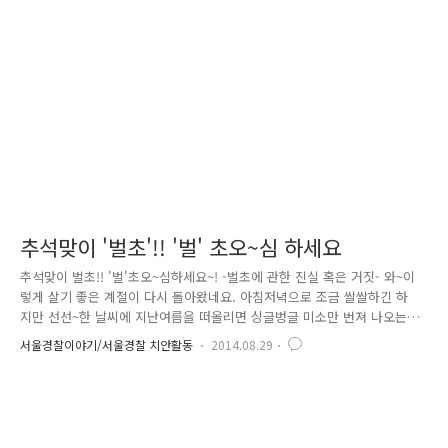
월 7일 내무부 훈령을 통해 10월 21일을 '경찰의 날'로 지정하게 되었다.
그 후 1971년 9월 1일 내무부 훈령을 통해 '경찰의 날'을 지정하게 되었다.
이어서 1973년 3월 30일..
추석맞이 '벌초'!! '벌' 초오~심 하세요
추석맞이 벌초!! '벌'초오~심하세요~! -벌초에 관한 진실 혹은 거짓- 와~이
렇게 살기 좋은 계절이 다시 돌아왔네요. 아침저녁으로 조금 쌀쌀하긴 하
지만 선선~한 날씨에 지난여름을 떠올리면 싱글벙글 미소만 번져 나오는
하루하루! 그리고 다가오는 9월엔 민족 대명절 '추석'이 있지요! 직장인들
서울경찰이야기/서울경찰 치안활동
2014.08.29
에겐 황금 같은 황금연휴가 기다리고 있어요! 물론 우리 어머님들께는 달
갑지만은 않은 소식인데요~ 그래도 가족들이 한자리에 모이는 자리인데 어
찌 아니 기쁠 수 있겠습니까~ 힘내자고요! 추석 전초전! 벌초! 추석 날 어
머님들이 집안일 하랴 전 부치랴~ 힘들고 지친다면, 남정네들에게도 웃지
못할 고초 아닌 고초가 있을 텐데요, 바로 벌초! 가 되겠습니다~. 온종일 내