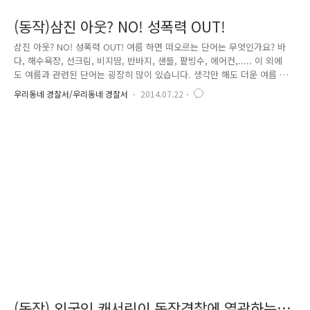
(동작)삼진 아웃? NO! 성폭력 OUT!
삼진 아웃? NO! 성폭력 OUT! 여름 하면 떠오르는 단어는 무엇인가요? 바
다, 해수욕장, 선크림, 비지땀, 반바지, 샌들, 팥빙수, 에어컨,..... 이 외에
도 여름과 관련된 단어는 굉장히 많이 있습니다. 생각만 해도 더운 여름 어
느 날 푹푹 찌는 날씨에 출근하는 버스나 지하철 같은 대중교통에서 에어
우리동네 경찰서/우리동네 경찰서
2014.07.22
컨 바람이 안 나온다면? 음...정말 상상하기 싫은 일이죠~ 에어컨 바람이
안 나오는 것도 생각조차 하기 싫은데 만약....시원한 에어컨 바람이 빵빵
하게 나오는 지하철을 타고서 기분 좋게 출근하는데 누군가 나를 훔쳐본다
면? 이것은 에어컨 바람이 안 나오는 대중교통을 생각하는 것보다 천 배,
만 배, 아니 비교할 수도 없을 만큼 끔찍한 일이죠. 그래서!!! 동작경찰이
나섰습니다. 이상한 어깨띠를 두르신 분들..
(동작) 외국인 캐서린이 동작경찰에 열광하는