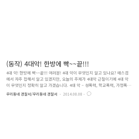
리쬐는 볕을 온몸으로 받으며 무거운 예취기 짊어지고 행여나..
(동작) 4대악! 한방에 빡~~끝!!!
4대 악! 한방에 빡~~끝!!! 여러분! 4대 악이 무엇인지 알고 있나요? 매스컴
에서 자주 접해서 알고 있겠지만, 오늘의 주제가 4대악 근절이기에 4대 악
이 무엇인지 정확히 알고 가겠습니다. 4대 악 – 성폭력, 학교폭력, 가정폭
력, 불량식품 우리 사회에서 반드시 사라져야 할 악(惡)들이죠~ 이것을 뿌
우리동네 경찰서/우리동네 경찰서
2014.08.08
리 뽑기 위해 동작 경찰이 학생들과 거리에 나섰습니다. 학생들이 삼삼오
오 길거리에 나섰습니다. 혹시 지금 시위 중??? 아닙니다~학생들이 들고
있는 것은 시위할 때 사용하는 피켓이 아니고 4대 악, 특히 성폭력, 학교폭
력을 근절하고자 하는 학생들의 강한 의지를 담은 손팻말이랍니다~^^* “손
팻말”처럼 학생들은 간절히 원합니다. 더는 폭력이 발생하지 않기를. 또한,
학생들은 간절히 원합니다. 안전한 학교, 행..