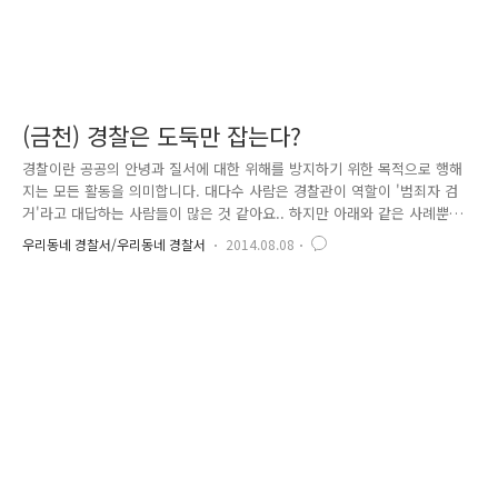
(금천) 경찰은 도둑만 잡는다?
경찰이란 공공의 안녕과 질서에 대한 위해를 방지하기 위한 목적으로 행해
지는 모든 활동을 의미합니다. 대다수 사람은 경찰관이 역할이 '범죄자 검
거'라고 대답하는 사람들이 많은 것 같아요.. 하지만 아래와 같은 사례뿐만
이 아니라 오늘날 경찰의 역할은 단순한 범죄예방이나 척결에 그치지 않고
우리동네 경찰서/우리동네 경찰서
2014.08.08
국민 생활의 평온을 해칠 위험은 물론 위해 요인까지 적극적으로 방비하고
제거해야 하는 그야말로 민생안정수호자의 기능을 다 하고 있답니다. 2014
년 8월 3일 태풍의 영향으로 비가 많이 오는 날씨에 서울 가산디지털단지
역 앞 도로에서 물이 솟아난다는 112신고를 받고 금천 가산파출소 경찰관
이 현장에 출동하니, 도로의 4개소가 파손되어 있고, 물이 솟구치는 상황이
었습니다. 상수도관의 문제로 판단하고, 남부수도사업부에 연락하여 ..