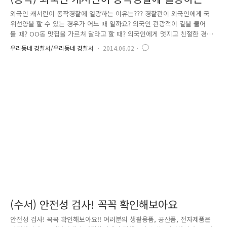
이유는?
외국인 캐서린이 동작경찰에 열광하는 이유는??? 경찰관이 외국인에게 국
위선양을 할 수 있는 경우가 어느 때 일까요? 외국인 관광객이 길을 물어
볼 때? OO동 맛집을 가르쳐 달라고 할 때? 외국인에게 멋지고 친절한 경
찰의 모습을 보여줄 기회는 이러한 경우 외에도 많이 있을 것입니다~ 이러
우리동네 경찰서/우리동네 경찰서
2014.06.02
한 사례 중의 하나를 소개하고자 이렇게 글을 올립니다~ 5월 19일 정오가
조금 넘은 시각... 외국인 한 명이 동작경찰서 노들지구대를 빼꼼히 문을
열고 들어왔습니다. 헉!!! 외국인이다....ㅠㅠ 다들 외국인이라 하면 가슴이
두근두근 한다는거... 느낌 아니까~~~^^* 바로 한국말을 거의 하지 못하는
외국인과 의사소통해야 하는 것이 쉽지 않기 때문이죠...--; 이사진이 바로
주인공 캐서린입니다~ 택시 안에 지갑을 두고..
(수서) 안전성 검사! 꼭꼭 확인해보아요
안전성 검사! 꼭꼭 확인해보아요!! 여러분의 생활용품, 공산품, 전자제품은