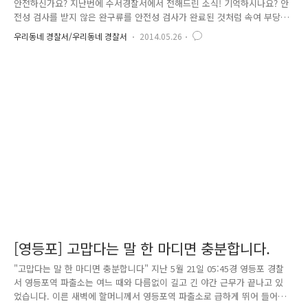
안전하신가요? 지난번에 수서경찰서에서 전해드린 소식! 기억하시나요? 안
전성 검사를 받지 않은 완구류를 안전성 검사가 완료된 것처럼 속여 부당
한 이득을 챙긴 수입업자와 판매업자를 수서경찰서에서 검거했던 소식!!
우리동네 경찰서/우리동네 경찰서
2014.05.26
(http://smartsmpa.tistory.com/1396) 다시 한 번 보아도 아주 멋진 소
식이었는데요^^ 저번에 블로그 기사를 작성하면서, 안전성 검사에 대해 좀
더 자세히 알고 싶어 하시는 분이 많은 것 같았어요!! 저도 이곳저곳 알아
보던 중, 마침내 알아낸 고급 꿀 정보! 팁!! 그것은 바로!! 안전성 물건에 대
한 적합 여부를 찾아볼 수 있는 정보를 알려드리려고 합니다!!! 자, 지금부
터 아주 쉽고 간단하게 알아볼..
[영등포] 고맙다는 말 한 마디면 충분합니다.
"고맙다는 말 한 마디면 충분합니다" 지난 5월 21일 05:45경 영등포 경찰
서 영등포역 파출소는 여느 때와 다름없이 길고 긴 야간 근무가 끝나고 있
었습니다. 이른 새벽에 할머니께서 영등포역 파출소로 급하게 뛰어 들어오