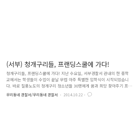
서울예술종합학교 강지원 교수와의 협력 하에 ‘잡았다 요놈’ 이라는..
(서부) 청개구리들, 프랜딩스쿨에 가다!
청개구리들, 프랜딩스쿨에 가다! 지난 수요일, 서부경찰서 관내의 한 중학
교에서는 학생들이 수업이 끝날 무렵 아주 특별한 입학식이 시작되었습니
다. 바로 질풍노도의 청개구리 청소년들 30명에게 꿈과 희망 찾아주기 프
로젝트! ‘프랜딩스쿨’ 입학식이 있었는데요. ‘프랜딩’은 Friend(친구)와 초
우리동네 경찰서/우리동네 경찰서
2014.10.22
딩, 중딩, 고딩의 ‘딩’ 합성어로 “친구하자”라는 의미가 있는 단어로 학교
폭력 가·피해 학생, 학칙 위반, 자살 우려, 교권침해 및 비행청소년들로 그
들에게 희망을 주기 위한 77일간의 희망만들기 프로그램입니다. 경찰에서
는 2013년부터 학교전담경찰관을 선발하여 관내 학교와 협업을 통해 학생
관리, 사건처리 학교폭력 예방활동을 해 왔는데요. 소년범이나 비행청소년
들을 대상으로 다양한 선도프로그램을 통해 선도활동을 해 왔지..