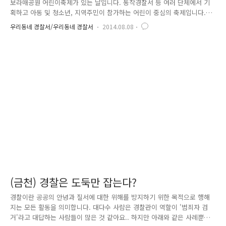
보라매공원 어린이축제가 있는 날입니다. 동작경찰서 등 여러 단체에서 기
획하고 아동 및 청소년, 지역주민이 참가하는 어린이 중심의 축제입니다.
축제현장에는 4대악근절 캠페인과 어린이들이 마음껏 뛰어 놀 수 있는 안
우리동네 경찰서/우리동네 경찰서
2014.08.08
전한 공원을 만들기 위해 동작경찰과 서울경찰기마대가 나와 있습니다. 아
이들이 손에 풍선을 들고 신기한 듯 말을 구경하고 있네요 아이들에겐 역
시 풍선이 최고~^^ 너도 나도 경찰관에게 풍선을 받겠다며 줄을 서서 기다
리고 있습니다. 어린이 : 경찰아저씨, 빨리 풍선 주세요!! 경찰관 : 응~아저
씨가 세상에서 가장 큰 풍선을 불어줄게요~^^* 또한 아이들이 위급한 상황
에서 유용하게 사용할 수 있는 호신용 호루라기를 기념품으로 전달..
(금천) 경찰은 도둑만 잡는다?
경찰이란 공공의 안녕과 질서에 대한 위해를 방지하기 위한 목적으로 행해
지는 모든 활동을 의미합니다. 대다수 사람은 경찰관이 역할이 '범죄자 검
거'라고 대답하는 사람들이 많은 것 같아요.. 하지만 아래와 같은 사례뿐만