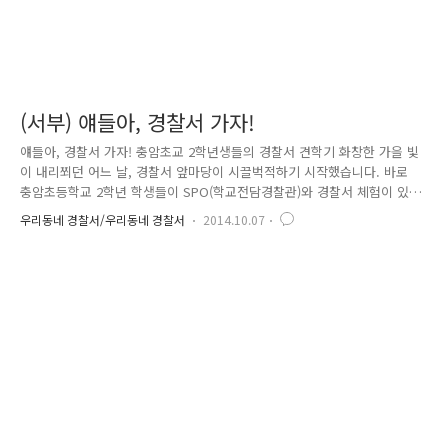
(서부) 얘들아, 경찰서 가자!
얘들아, 경찰서 가자! 충암초교 2학년생들의 경찰서 견학기 화창한 가을 빛
이 내리쬐던 어느 날, 경찰서 앞마당이 시끌벅적하기 시작했습니다. 바로
충암초등학교 2학년 학생들이 SPO(학교전담경찰관)와 경찰서 체험이 있는
날이었는데요. 아이들이 가장 처음 들른곳은, 나름 서부경찰서에서 역사와
우리동네 경찰서/우리동네 경찰서
2014.10.07
전통을 자랑하는(?) 유치장입니다. 지금은 유치인을 수감하지 않아 비어있
는 곳이기에 아이들이 견학을 할 수 있게 되었는데요. 이곳은 아무나 들어
올 수 있는 곳이 아니기에 아이들의 눈망을이 더욱 초롱초롱해졌습니다.
경찰관의 말 한마디 한마디 놓치지 않기위해 열심히 필기중입니다. 유치장
안에는 위험한 물건을 둘 수 없기 때문에 거울 대신 은박종이를 붙여 놓았
는데요. 아이들이 신기해 합니다. "부모님이나 선생님 말씀을 안듣거나 ..