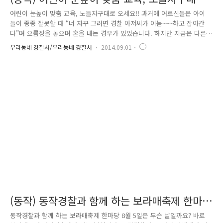
오세요!!
어린이 눈높이 맞춤 교육, 노들지구대로 오세요!! 과거에 어르신들은 아이
들이 종종 잘못할 때 “너 자꾸 그러면 경찰 아저씨가 이놈~~~하고 잡아간
다”며 으름장을 놓으며 혼을 내는 경우가 있었습니다. 하지만 지금은 다른
데요, 바로 경찰관은 어린이들의 영웅이자, 선망의 대상이 되었습니다. 우
우리동네 경찰서/우리동네 경찰서
2014.09.01
리나라 미래의 주역이자 희망인 어린이들이 경찰관을 직접 만나고 체험하
기 위해 동작경찰서 노들지구대에 방문하였어요. 처음 가까이 접해보는 경
찰관과 순찰차를 보며 아이들은 어떤 생각을 하였을까요? 꼬꼬마 어린이
들, 너무나 귀엽죠? 경찰: 안녕하세요*^^* 어린이 여러분, 동작경찰서 노들
지구대에 오신 것을 환영합니다!! 반가운 마음에 악수를 청하는 경찰관, 순
수한 아이들에겐 TV에서만 보던 경찰관이 아직 많이 낯설어 보이는 것..
(동작) 동작경찰과 함께 하는 보라매축제 한마
당
동작경찰과 함께 하는 보라매축제 한마당 8월 5일은 무슨 날일까요? 바로