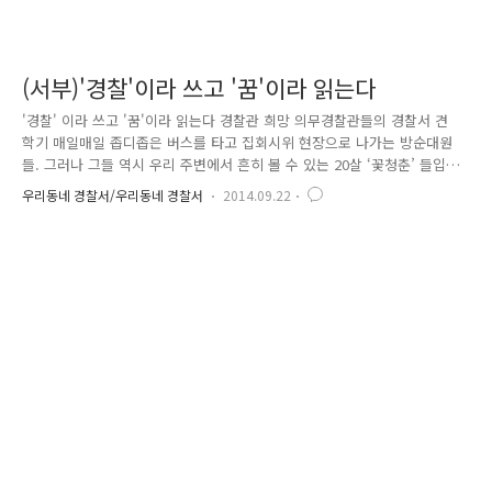
(서부)'경찰'이라 쓰고 '꿈'이라 읽는다
'경찰' 이라 쓰고 '꿈'이라 읽는다 경찰관 희망 의무경찰관들의 경찰서 견
학기 매일매일 좁디좁은 버스를 타고 집회시위 현장으로 나가는 방순대원
들. 그러나 그들 역시 우리 주변에서 흔히 볼 수 있는 20살 ‘꽃청춘’ 들입
니다. 근무복과 장비들에 가려져 있지만 그들 역시 ‘꿈’을 품고 있는 대한
우리동네 경찰서/우리동네 경찰서
2014.09.22
민국의 청년들입니다. 2년여 동안의 군 복무가 끝나면 평범한 사회인으로
돌아가 자신의 꿈을 찾아 나아가야 하는데요. 서부경찰서에서는 소속 의경
중 장래 경찰관을 희망하는 대원들을 뽑아 경찰서를 견학하고 현직 경찰관
에게 이야기를 듣는 시간을 가졌습니다. 112 상황실부터 민원실까지, 일반
인들이 잘 모르는 부서까지 총망라하여 견학할 수 있는 시간을 가졌습니
다. 경무과 안에 경무계, 경리계, 정보화장비계가 있다는 사실도 오..