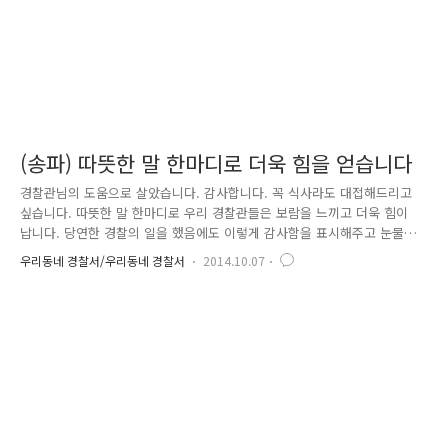
(송파) 따뜻한 말 한마디로 더욱 힘을 얻습니다
경찰관님의 도움으로 살았습니다. 감사합니다. 꼭 식사라도 대접해드리고
싶습니다. 따뜻한 말 한마디로 우리 경찰관들은 보람을 느끼고 더욱 힘이
납니다. 당연한 경찰의 일을 했음에도 이렇게 감사함을 표시해주고 눈물을
글썽이며 좋아하시는 민원인들을 보면 저희도 절로 힘이 나고 행복합니다.
우리동네 경찰서/우리동네 경찰서
2014.10.07
사례 1. 교통사고 뺑소니로 할머니가 쓰러지셨어요! 지난 8월 16일 오전 7
시경 가락시장 내에서 오토바이와 야채를 모아서 파는 91세 할머니가 부딪
히는 사고가 발생했습니다. 가해자 오토바이 운전자는 할머니가 괜찮다고
하자 현금 5만 원을 주고 연락처도 없이 현장을 떠났고, 이후 할머니는 주
변 사람의 도움을 받아 119로 병원에 후송되었습니다. 일단 교통사고가 발
생하면 가해자는 사고 장소에 즉시 정차하고, 피해자의 상해 여부..