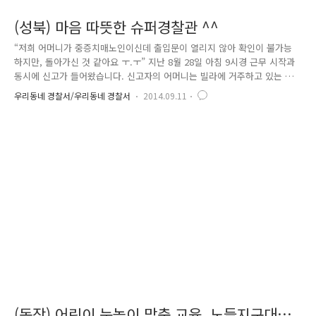
(성북) 마음 따뜻한 슈퍼경찰관 ^^
“저희 어머니가 중증치매노인이신데 출입문이 열리지 않아 확인이 불가능
하지만, 돌아가신 것 같아요 ㅜ.ㅜ” 지난 8월 28일 아침 9시경 근무 시작과
동시에 신고가 들어왔습니다. 신고자의 어머니는 빌라에 거주하고 있는 중
증치매노인인데 출입문이 열리지 않고 연락도 되지 않아 생사여부를 확인
우리동네 경찰서/우리동네 경찰서
2014.09.11
할 수 없지만, 이미 돌아가신 것 같다는 내용이었습니다. 신고를 받고 급히
출동한 경찰관은 문이 열리지 않는다는 것을 다시 한 번 확인하고 다른 방
법을 찾던 중, 다소 위험하지만 신고자의 어머니 상태파악이 더욱 중요하
다고 생각하여 높은 빌라 담벼락을 올라 창문진입을 시도하였습니다. 여러
번 시도를 하였지만 창문 높이 등 위험요소가 많아 계속된 실패.... 결국 구
급차 사다리를 이용하여 방 안으로 들어가는데 성공 !! 다행히..
(동작) 어린이 눈높이 맞춤 교육, 노들지구대로