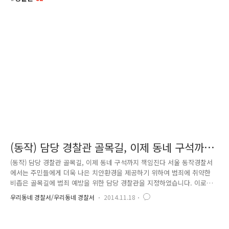
(동작) 담당 경찰관 골목길, 이제 동네 구석까지
책임진다
(동작) 담당 경찰관 골목길, 이제 동네 구석까지 책임진다 서울 동작경찰서
에서는 주민들에게 더욱 나은 치안환경을 제공하기 위하여 범죄에 취약한
비좁은 골목길에 범죄 예방을 위한 담당 경찰관을 지정하였습니다. 이로써
동작경찰서 지구대, 파출소에 근무하는 316명의 경찰관은 각자 자신만이
우리동네 경찰서/우리동네 경찰서
2014.11.18
담당하는 골목길을 부여받고 책임감과 애착심을 가지고, 열정적으로 근무
하게 되었어요~^^ 팔도를 세 번 돌고, 백두산을 여덟 번 올랐다는 고산자
김정호 선생의 마음으로 주민들의 마음을 헤아려 범죄에 취약한 골목길을