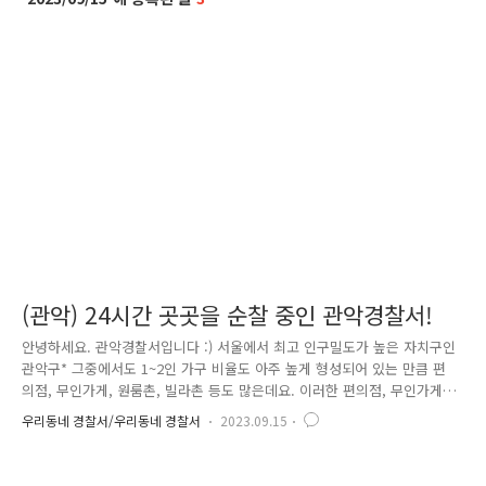
(관악) 24시간 곳곳을 순찰 중인 관악경찰서!
안녕하세요. 관악경찰서입니다 :) 서울에서 최고 인구밀도가 높은 자치구인
관악구* 그중에서도 1~2인 가구 비율도 아주 높게 형성되어 있는 만큼 편
의점, 무인가게, 원룸촌, 빌라촌 등도 많은데요. 이러한 편의점, 무인가게
그리고 원룸촌, 빌라촌으로 인한 수많은 골목길들은 범죄에 취약한 지역들
우리동네 경찰서/우리동네 경찰서
2023.09.15
이 되기도 합니다. 그래서 우리 관악서는 24시간 언제나 시민들을 위해 순
찰 중!입니다. * 실제 대지 면적 대비 인구밀도 : 관악구가 대지 당 6만여 명
으로 서울 자치구 평균 4.4만여 명에 비해 굉장히 높음 서울경찰은 시민들