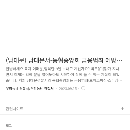
(남대문) 남대문서-농협중앙회 금융범죄 예방
캠페인을 진행했습니다.
안녕하세요 독자 여러분,행복한 9월 보내고 계신가요? 백로(白露)가 지나
면서 이제는 밤에 문을 열어놓아도 시원하게 잠에 들 수 있는 계절이 되었
습니다. 저희 남대문경찰서와 농협중앙회는 금융범죄(보이스피싱·스미싱
등) 예방 캠페인을 진행하였습니다. 농협중앙회 소비자보호부와 남대문경
우리동네 경찰서/우리동네 경찰서
2023.09.15
찰서가 함께 시민들에게 보이스피싱 예방법이 적힌 전단지를 전달했는데
요. 농협중앙회 대표이사님과 남대문경찰서장이 함께 출근길 시민들에게
전단지와 더불어 금융범죄 예방법이 적힌 쌀을 나누어주었습니다. 경찰과
관련사이트
금융기관의 노력에도 불구하고 보이스피싱은 계속해서 발생하는데요. 검찰
이나 경찰, 기타 공공기관을 사칭하며 금전 요구, 신분증 사진 촬영 등을
요구한다면 꼭 의심하셔야 합니다. 최근에는 20대 사회초년생들도 금융범
태그
죄에 연루되거나 보..