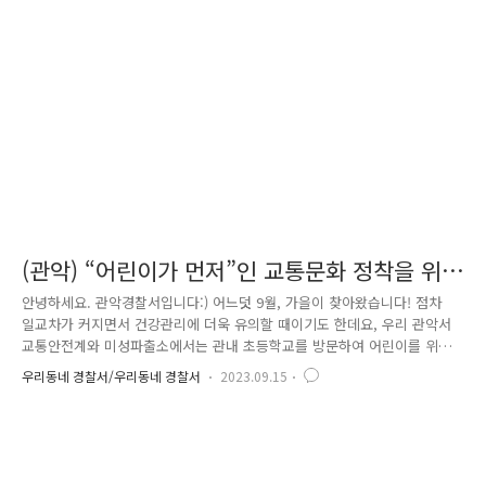
의 안전하고 평화로운 일상을 위해 노력하겠습니다.
(관악) “어린이가 먼저”인 교통문화 정착을 위
한 교통안전 캠페인 실시!
안녕하세요. 관악경찰서입니다:) 어느덧 9월, 가을이 찾아왔습니다! 점차
일교차가 커지면서 건강관리에 더욱 유의할 때이기도 한데요, 우리 관악서
교통안전계와 미성파출소에서는 관내 초등학교를 방문하여 어린이를 위한
“어린이가 먼저”인 교통문화 정착을 위해 스쿨존 內 통학로 확보, 신호등·
우리동네 경찰서/우리동네 경찰서
2023.09.15
노란 횡단보도 설치 등 시설을 개선, 어린이 보행자 교통사고 예방을 위하
여 교통안전 캠페인을 실시하였습니다! 특히 이번 교통안전 캠페인은 관악
구청, 녹색어머니연합, 도로교통공단 등 유관기관들과 함께 실시한 의미 있
는 시간이었습니다! 서울경찰은 언제나 어린이의 안전을 위해 노력하겠습
니다.