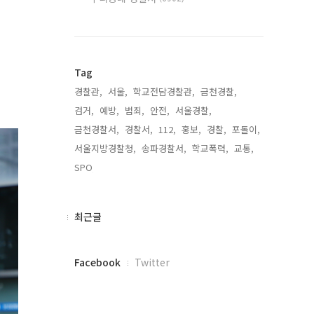
Tag
경찰관,
서울,
학교전담경찰관,
금천경찰,
검거,
예방,
범죄,
안전,
서울경찰,
금천경찰서,
경찰서,
112,
홍보,
경찰,
포돌이,
서울지방경찰청,
송파경찰서,
학교폭력,
교통,
SPO,
최
최근글
근
글
페
Facebook
Twitter
이
스
북