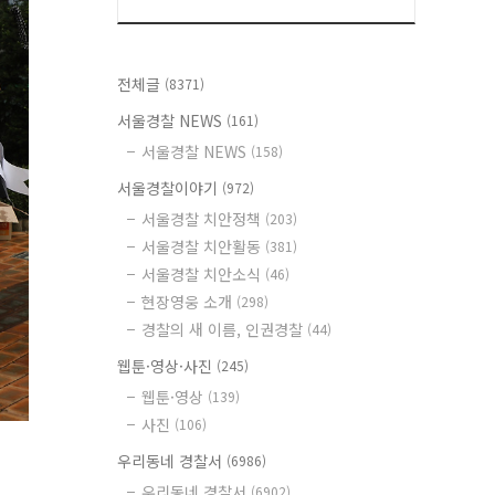
전체글
(8371)
서울경찰 NEWS
(161)
서울경찰 NEWS
(158)
서울경찰이야기
(972)
서울경찰 치안정책
(203)
서울경찰 치안활동
(381)
서울경찰 치안소식
(46)
현장영웅 소개
(298)
경찰의 새 이름, 인권경찰
(44)
웹툰·영상·사진
(245)
웹툰·영상
(139)
사진
(106)
우리동네 경찰서
(6986)
우리동네 경찰서
(6902)