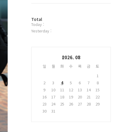
트
위
터
방
플
Total
Today :
문
러
자
그
Yesterday :
수
인
Calendar
2026. 08
일
월
화
수
목
금
토
1
2
3
4
5
6
7
8
9
10
11
12
13
14
15
16
17
18
19
20
21
22
23
24
25
26
27
28
29
30
31