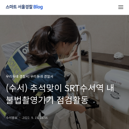
우리동네 경찰서/우리동네 경찰서
(수서) 추석맞이 SRT수서역 내
불법촬영기기 점검활동
수서홍보
2022. 9. 15. 18:56