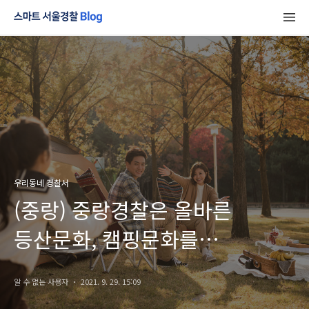
우리동네 경찰서
(중랑) 중랑경찰은 올바른
등산문화, 캠핑문화를
응원합니다!
알 수 없는 사용자
2021. 9. 29. 15:09