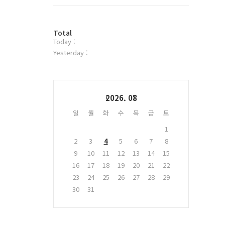
트
위
터
방
플
Total
Today :
문
러
자
그
Yesterday :
수
인
Calendar
2026. 08
일
월
화
수
목
금
토
1
2
3
4
5
6
7
8
9
10
11
12
13
14
15
16
17
18
19
20
21
22
23
24
25
26
27
28
29
30
31