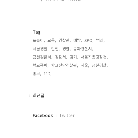
Tag
포돌이,
교통,
경찰관,
예방,
SPO,
범죄,
서울경찰,
안전,
경찰,
송파경찰서,
금천경찰서,
경찰서,
검거,
서울지방경찰청,
학교폭력,
학교전담경찰관,
서울,
금천경찰,
홍보,
112,
최
최근글
근
글
페
Facebook
Twitter
이
스
북