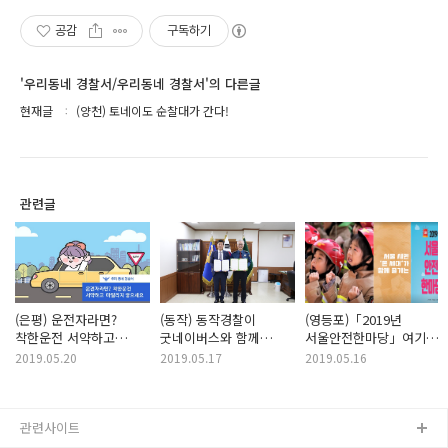
공감
구독하기
'우리동네 경찰서/우리동네 경찰서'의 다른글
현재글
(양천) 토네이도 순찰대가 간다!
관련글
(은평) 운전자라면?
(동작) 동작경찰이
(영등포)「2019년
착한운전 서약하고
굿네이버스와 함께
서울안전한마당」여기
마일리지 쌓으세요
합니다.
놀이동산보다 더
2019.05.20
2019.05.17
2019.05.16
재밌는데?
관련사이트