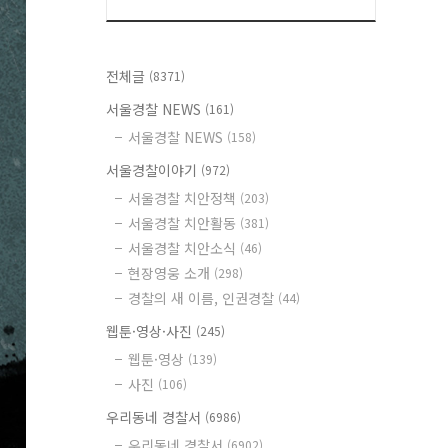
전체글
(8371)
서울경찰 NEWS
(161)
서울경찰 NEWS
(158)
서울경찰이야기
(972)
서울경찰 치안정책
(203)
서울경찰 치안활동
(381)
서울경찰 치안소식
(46)
현장영웅 소개
(298)
경찰의 새 이름, 인권경찰
(44)
웹툰·영상·사진
(245)
웹툰·영상
(139)
사진
(106)
우리동네 경찰서
(6986)
우리동네 경찰서
(6902)