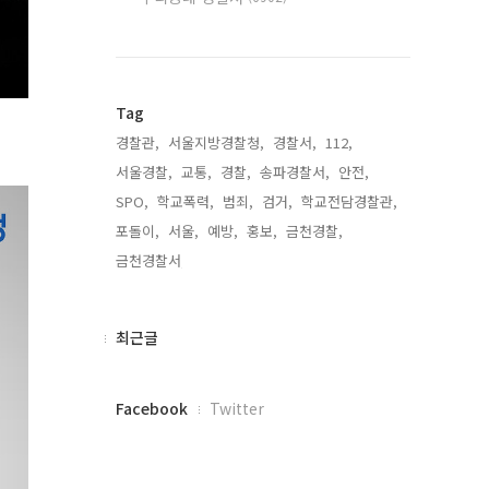
Tag
경찰관,
서울지방경찰청,
경찰서,
112,
서울경찰,
교통,
경찰,
송파경찰서,
안전,
SPO,
학교폭력,
범죄,
검거,
학교전담경찰관,
포돌이,
서울,
예방,
홍보,
금천경찰,
금천경찰서,
최
최근글
근
글
페
Facebook
Twitter
이
스
북