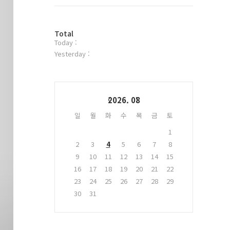
트
위
터
방
플
Total
Today :
문
러
자
그
Yesterday :
수
인
Calendar
2026. 08
일
월
화
수
목
금
토
1
2
3
4
5
6
7
8
9
10
11
12
13
14
15
16
17
18
19
20
21
22
23
24
25
26
27
28
29
30
31