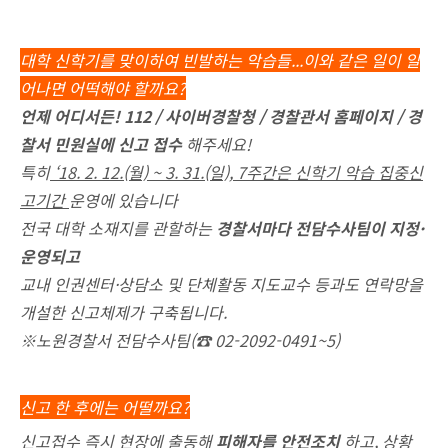
대학 신학기를 맞이하여 빈발하는 악습들...이와 같은 일이 일
어나면 어떡해야 할까요?
언제 어디서든! 112 / 사이버경찰청 / 경찰관서 홈페이지 / 경
찰서 민원실에 신고 접수
해주세요!
특히
‘18. 2. 12.(월) ~ 3. 31.(일), 7주간은 신학기 악습 집중신
고기간
운영에 있습니다
전국 대학 소재지를 관할하는
경찰서마다 전담수사팀이 지정·
운영되고
교내 인권센터·상담소 및 단체활동 지도교수 등과도 연락망을
개설한 신고체제가 구축됩니다.
※노원경찰서 전담수사팀(☎ 02-2092-0491~5)
신고 한 후에는 어떨까요?
신고접수 즉시 현장에 출동해
피해자를 안전조치
하고, 상황