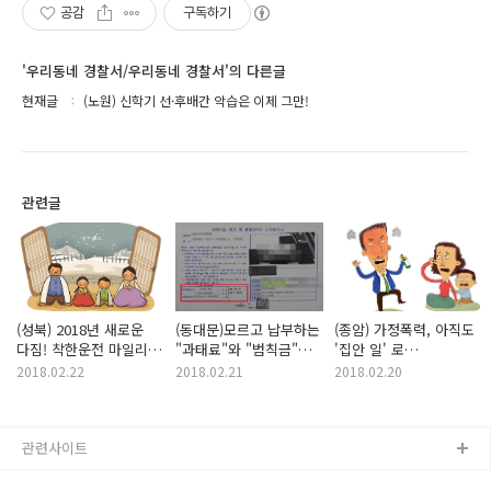
공감
구독하기
'우리동네 경찰서/우리동네 경찰서'의 다른글
현재글
(노원) 신학기 선·후배간 악습은 이제 그만!
관련글
(성북) 2018년 새로운
(동대문)모르고 납부하는
(종암) 가정폭력, 아직도
다짐! 착한운전 마일리지
"과태료"와 "범칙금"
'집안 일' 로
서약하고
두가지의 차이는?
생각하나요?
2018.02.22
2018.02.21
2018.02.20
벌점구제해봐요♥
관련사이트