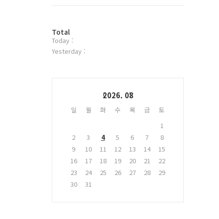
트
위
터
방
플
Total
Today :
문
러
자
그
Yesterday :
수
인
Calendar
2026. 08
일
월
화
수
목
금
토
1
2
3
4
5
6
7
8
9
10
11
12
13
14
15
16
17
18
19
20
21
22
23
24
25
26
27
28
29
30
31