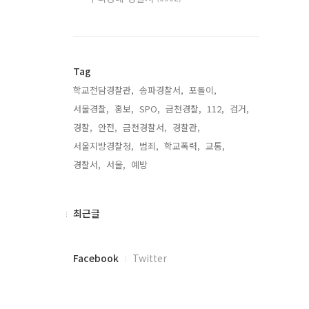
Tag
학교전담경찰관,
송파경찰서,
포돌이,
서울경찰,
홍보,
SPO,
금천경찰,
112,
검거,
경찰,
안전,
금천경찰서,
경찰관,
서울지방경찰청,
범죄,
학교폭력,
교통,
경찰서,
서울,
예방,
최
최근글
근
글
페
Facebook
Twitter
이
스
북