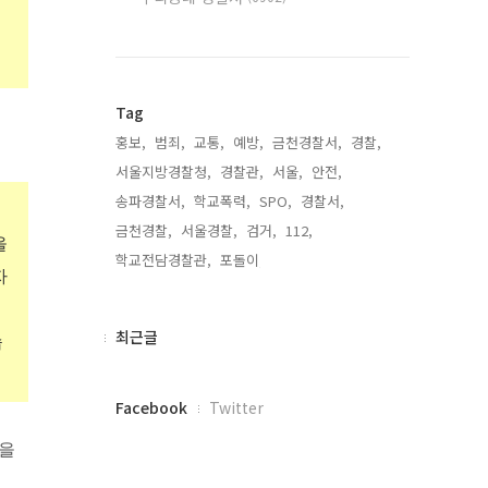
Tag
홍보,
범죄,
교통,
예방,
금천경찰서,
경찰,
서울지방경찰청,
경찰관,
서울,
안전,
송파경찰서,
학교폭력,
SPO,
경찰서,
금천경찰,
서울경찰,
검거,
112,
을
학교전담경찰관,
포돌이,
자
최
최근글
습
근
글
페
Facebook
Twitter
이
스
단을
북