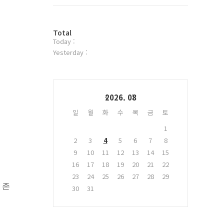
트
위
터
방
플
Total
Today :
문
러
자
그
Yesterday :
수
인
Calendar
2026. 08
일
월
화
수
목
금
토
1
2
3
4
5
6
7
8
9
10
11
12
13
14
15
16
17
18
19
20
21
22
23
24
25
26
27
28
29
이
존
30
31