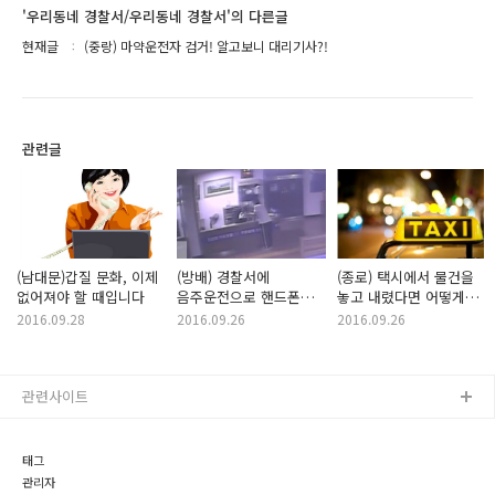
'우리동네 경찰서/우리동네 경찰서'의 다른글
현재글
(중랑) 마약운전자 검거! 알고보니 대리기사?!
관련글
(남대문)갑질 문화, 이제
(방배) 경찰서에
(종로) 택시에서 물건을
없어져야 할 때입니다
음주운전으로 핸드폰
놓고 내렸다면 어떻게
찾으러 온 간 큰 20대
해야할까요?
2016.09.28
2016.09.26
2016.09.26
관련사이트
태그
관리자