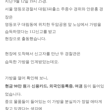
지난 9월 12일 19시 25경.
서울
영등포경찰서
대림3파출소 주종수 경위와 안윤홍 경
장은
영등포구 대림동에 위치한 두암공원 앞 노상에서 가방을
습득하였다는
112신고를 받고
현장으로 출동했습니다.
현장에 도착해서 신고자를 만난 두 경찰관은
습득한 가방을 인계받았는데요.
가방을 열어 확인해 보니,
현금 98만 원
과
신용카드,
외국인등록증, 여권
등이 들어있
었습니다.
중요 물품들이 들어있는 이 가방을 분실자가 정말 애타게
찾고 있겠다는 생각에