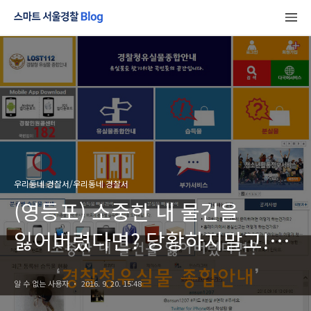
우리동네 경찰서/우리동네 경찰서
(영등포) 소중한 내 물건을
잃어버렸다면? 당황하지말고!
Lost 112를 클릭!
알 수 없는 사용자
2016. 9. 20. 15:48