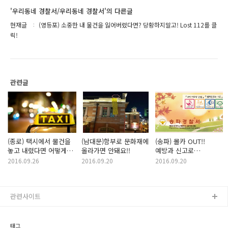
'우리동네 경찰서/우리동네 경찰서'의 다른글
현재글
(영등포) 소중한 내 물건을 잃어버렸다면? 당황하지말고! Lost 112를 클
릭!
관련글
(종로) 택시에서 물건을
(남대문)함부로 문화재에
(송파) 몰카 OUT!!
놓고 내렸다면 어떻게
올라가면 안돼요!!
예방과 신고로
해야할까요?
안전해집니다^^
2016.09.26
2016.09.20
2016.09.20
관련사이트
태그