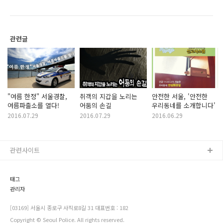
관련글
"여름 한정" 서울경찰,
취객의 지갑을 노리는
안전한 서울, '안전한
여름파출소를 열다!
어둠의 손길
우리동네를 소개합니다'
2016.07.29
2016.07.29
2016.06.29
관련사이트
태그
관리자
[03169] 서울시 종로구 사직로8길 31 대표번호 : 182
Copyright © Seoul Police. All rights reserved.