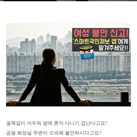
골목길이 어두워 밤에 혼자 다니기 겁난다고요?
공용 화장실 주변이 으슥해 불안하시다고요?