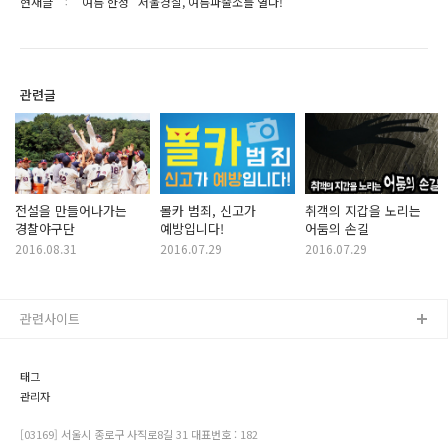
현재글
"여름 한정" 서울경찰, 여름파출소를 열다!
관련글
전설을 만들어나가는
몰카 범죄, 신고가
취객의 지갑을 노리는
경찰야구단
예방입니다!
어둠의 손길
2016.08.31
2016.07.29
2016.07.29
관련사이트
태그
관리자
[03169] 서울시 종로구 사직로8길 31 대표번호 : 182