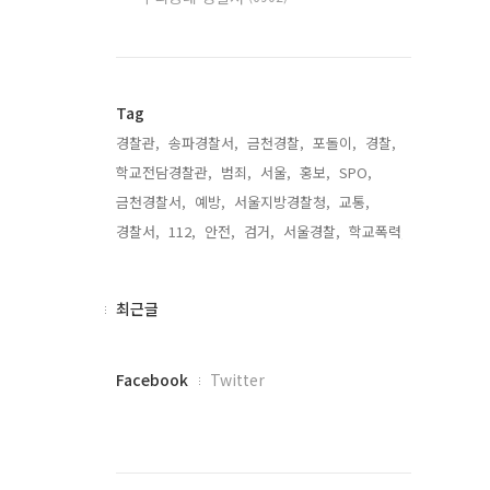
Tag
경찰관,
송파경찰서,
금천경찰,
포돌이,
경찰,
학교전담경찰관,
범죄,
서울,
홍보,
SPO,
금천경찰서,
예방,
서울지방경찰청,
교통,
경찰서,
112,
안전,
검거,
서울경찰,
학교폭력,
최
최근글
근
글
페
Facebook
Twitter
이
스
북
트
위