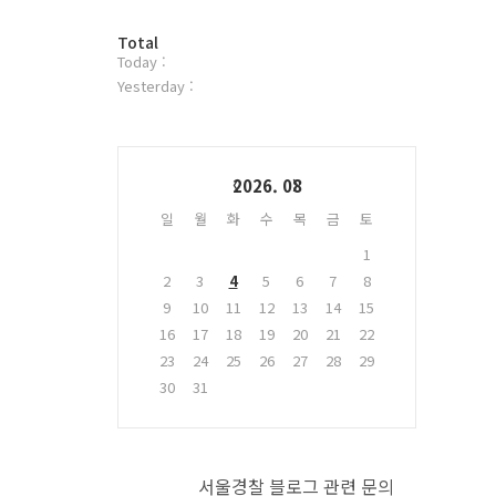
터
방
플
Total
Today :
문
러
자
그
Yesterday :
수
인
Calendar
2026. 08
일
월
화
수
목
금
토
1
2
3
4
5
6
7
8
9
10
11
12
13
14
15
16
17
18
19
20
21
22
23
24
25
26
27
28
29
30
31
서울경찰 블로그 관련 문의