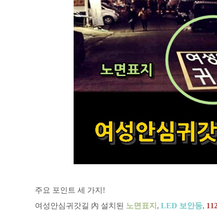
주요 포인트 세 가지!
여성안심귀갓길 內 설치된
노면표지
,
LED 보안등
,
1