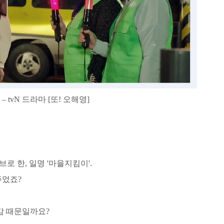
 tvN 드라마 [또! 오해영]
 한, 일명 '마을지킴이'.
주었죠?
감 때문일까요?