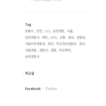
Tag
포돌이,
안전,
112,
금천경찰,
서울,
금천경찰서,
예방,
SPO,
교통,
홍보,
경찰관,
서울지방경찰청,
범죄,
학교전담경찰관,
검거,
서울경찰,
경찰서,
경찰,
학교폭력,
송파경찰서,
최
최근글
근
글
페
Facebook
Twitter
이
스
북