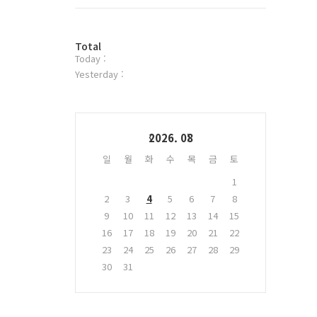
트
위
터
방
플
Total
Today :
문
러
자
그
Yesterday :
수
인
Calendar
2026. 08
일
월
화
수
목
금
토
1
2
3
4
5
6
7
8
9
10
11
12
13
14
15
16
17
18
19
20
21
22
23
24
25
26
27
28
29
30
31