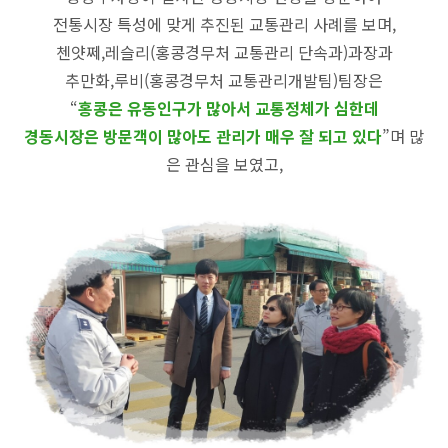
전통시장 특성에 맞게 추진된 교통관리 사례를 보며,
첸얏쩨,레슬리(홍콩경무처 교통관리 단속과)과장과
추만화,루비(홍콩경무처 교통관리개발팀)팀장은
“
홍콩은 유동인구가 많아서 교통정체가 심한데
경동시장은 방문객이 많아도 관리가 매우 잘 되고 있다
”며 많
은 관심을 보였고,