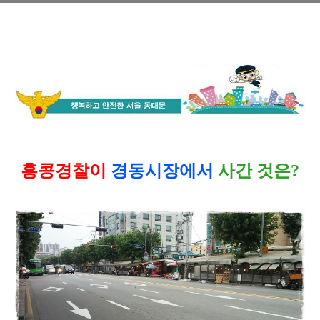
홍콩경찰
이
경동시장
에서
사간 것
은?