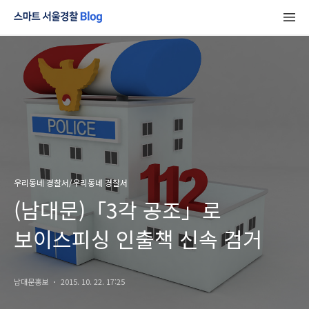
우리동네 경찰서/우리동네 경찰서
(남대문)「3각 공조」로
보이스피싱 인출책 신속 검거
남대문홍보
2015. 10. 22. 17:25