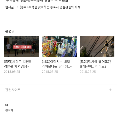
현재글
(종로) 추석을 맞이하는 종로서 경찰관들의 자세
관련글
(중랑)체력은 치안!!
(서초)이력서는 내일
(도봉)택시에 떨어뜨린
경찰관 체력검정~
가져온다는 알바생..
휴대전화.. 어디로?
편의점 탈탈 털고 잠적..
2015.09.25
2015.09.25
2015.09.25
ㅜ
관련사이트
태그
관리자