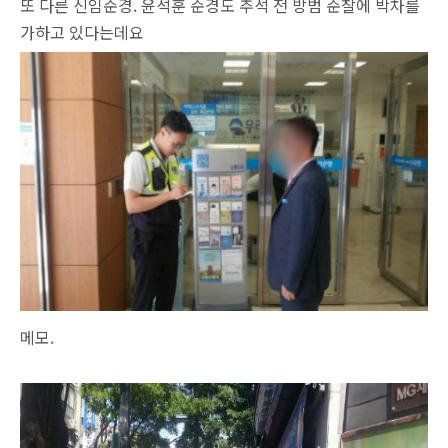
또 다른 신임순경.
윤석훈 순경도
추석 전 방범 순찰에 박차를
가하고 있다는데요
메모.