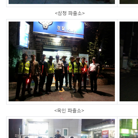
<삼청 파출소>
<옥인 파출소>