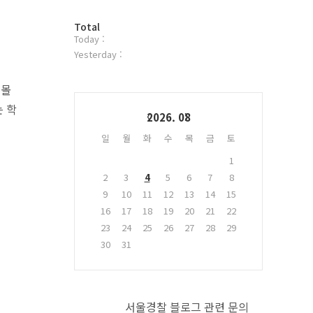
터
방
플
Total
Today :
문
러
자
그
Yesterday :
수
인
 몰
Calendar
 학
2026. 08
일
월
화
수
목
금
토
1
2
3
4
5
6
7
8
9
10
11
12
13
14
15
16
17
18
19
20
21
22
23
24
25
26
27
28
29
30
31
서울경찰 블로그 관련 문의