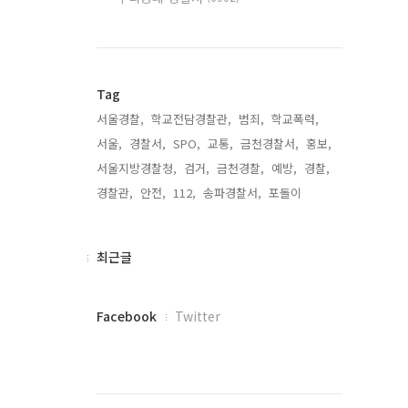
Tag
서울경찰,
학교전담경찰관,
범죄,
학교폭력,
서울,
경찰서,
SPO,
교통,
금천경찰서,
홍보,
서울지방경찰청,
검거,
금천경찰,
예방,
경찰,
경찰관,
안전,
112,
송파경찰서,
포돌이,
최
최근글
근
글
페
Facebook
Twitter
이
스
북
트
위