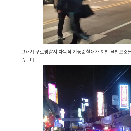
그래서
구로경찰서 다목적 기동순찰대
가
치안 불안요소들
습니다.