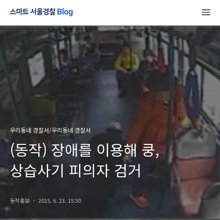
우리동네 경찰서/우리동네 경찰서
(동작) 장애를 이용해 쿵,
상습사기 피의자 검거
동작홍보
2015. 6. 23. 15:30