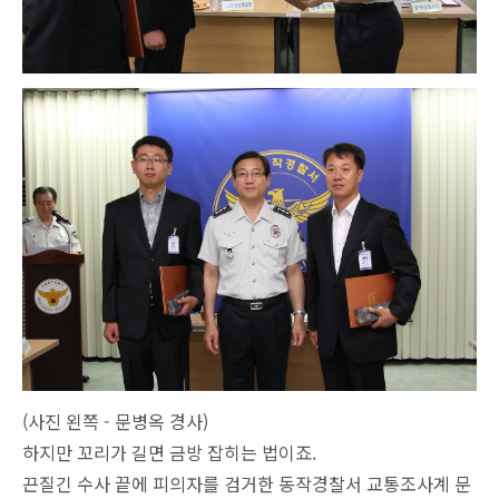
(사진 왼쪽 - 문병옥 경사)
하지만 꼬리가 길면 금방 잡히는 법이죠.
끈질긴 수사 끝에 피의자를 검거한 동작경찰서 교통조사계 문