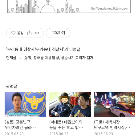
공감
구독하기
'우리동네 경찰서/우리동네 경찰서'의 다른글
현재글
(동작) 장애를 이용해 쿵, 상습사기 피의자 검거
관련글
(성동) 교통법규
(서대문) 태권브이의
(구로) 새벽시간
위반차량만 골라
꿈을 꾸는 학교 밖
남구로역 인력시장,
2개월마다 ‘쿵’ 교통보험
청소년 자신감 심어주기
기동순찰대가
2015.06.23
2015.06.23
2015.06.23