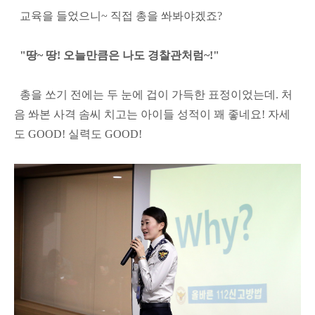
교육을 들었으니~ 직접 총을 쏴봐야겠죠?
"땅~ 땅! 오늘만큼은 나도 경찰관처럼~!"
총을 쏘기 전에는 두 눈에 겁이 가득한 표정이었는데. 처
음 쏴본 사격 솜씨 치고는 아이들 성적이 꽤 좋네요! 자세
도 GOOD! 실력도 GOOD!