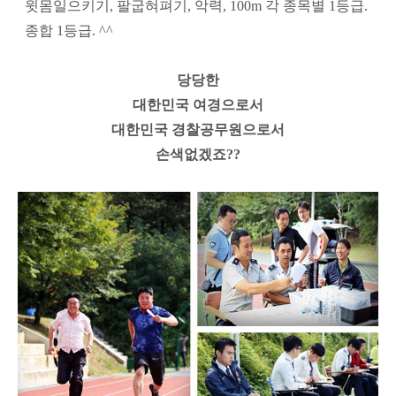
윗몸일으키기, 팔굽혀펴기, 악력, 100m 각 종목별 1등급.
종합 1등급. ^^
당당한
대한민국 여경으로서
대한민국 경찰공무원으로서
손색없겠죠??