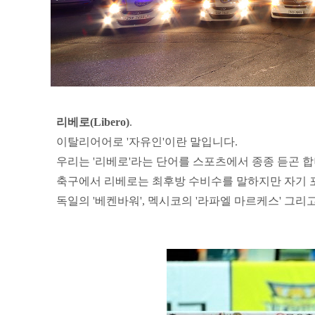
리베로(Libero)
.
이탈리어어로 '자유인'이란 말입니다.
우리는 '리베로'라는 단어를 스포츠에서 종종 듣곤 합
축구에서 리베로는 최후방 수비수를 말하지만 자기 
독일의 '베켄바워', 멕시코의 '라파엘 마르케스' 그