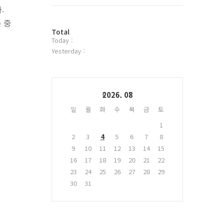
트
.
위
터
 중
방
플
Total
Today :
문
러
자
그
Yesterday :
수
인
Calendar
2026. 08
일
월
화
수
목
금
토
1
2
3
4
5
6
7
8
9
10
11
12
13
14
15
16
17
18
19
20
21
22
23
24
25
26
27
28
29
30
31