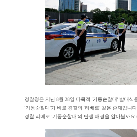
경찰청은 지난 8월 28일 다목적 '기동순찰대' 발대식
'기동순찰대'가 바로 경찰의 '리베로' 같은 존재입니다
경찰 리베로 '기동순찰대'의 탄생 배경을 알아볼까요