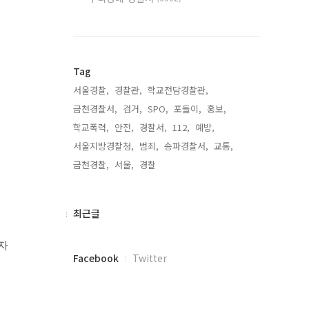
Tag
서울경찰,
경찰관,
학교전담경찰관,
금천경찰서,
검거,
SPO,
포돌이,
홍보,
학교폭력,
안전,
경찰서,
112,
예방,
서울지방경찰청,
범죄,
송파경찰서,
교통,
금천경찰,
서울,
경찰,
최
최근글
근
글
자
페
Facebook
Twitter
이
스
북