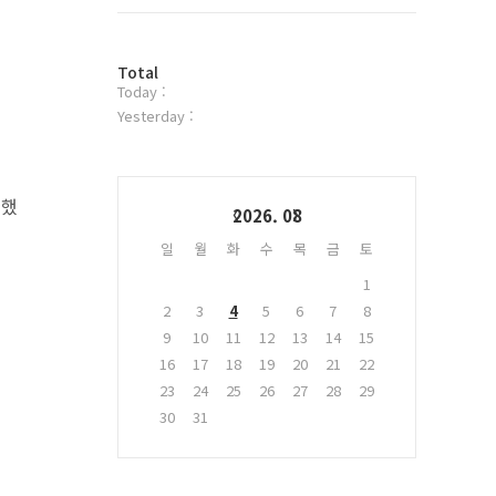
트
위
터
방
플
Total
Today :
문
러
자
그
Yesterday :
수
인
Calendar
 했
2026. 08
일
월
화
수
목
금
토
1
2
3
4
5
6
7
8
9
10
11
12
13
14
15
16
17
18
19
20
21
22
23
24
25
26
27
28
29
30
31