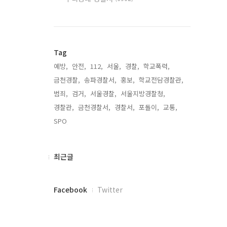
Tag
예방,
안전,
112,
서울,
경찰,
학교폭력,
금천경찰,
송파경찰서,
홍보,
학교전담경찰관,
범죄,
검거,
서울경찰,
서울지방경찰청,
경찰관,
금천경찰서,
경찰서,
포돌이,
교통,
SPO,
최
최근글
근
글
페
Facebook
Twitter
이
스
북