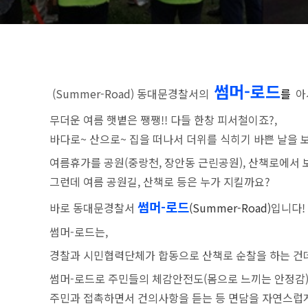
썸머-로드
(Summer-Road) 동대문경찰서의
를
아
무더운 여름 햇볕은 쨍쨍!! 다들 한창 피서철이죠?,
바다로~ 산으로~ 집을 떠나서 더위를 식히기 바쁜 날을 
여름휴가를 공원(중랑천, 장안동 근린공원), 산책로에서
그런데 여름 공원길, 산책로 등은 누가 지킬까요?
썸머-로드
바로 동대문경찰서
(Summer-Road)
입니다!
썸머-로드는,
경찰과 시민협력단체가 합동으로 산책로 순찰을 하는 건
썸머-로드로 주민들의 체감안전도(몸으로 느끼는 안정감)
주민과 접촉하면서 건의사항을 듣는 등 면담을 자연스럽게