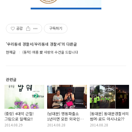
공감
구독하기
'우리동네 경찰서/우리동네 경찰서'의 다른글
현재글
(동작) 여름 愛 사랑의 수건을 드립니다
관련글
(중랑) 4대악 근절!
(남대문) 명동파출소
[동대문] 동대문경찰서의
그림으로 말해요!!
1년이면 모든 외국인
썸머-로드 아시나요??
관광객과 소통한다
2014.08.29
2014.08.28
2014.08.28