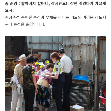
송 순경 : 할아버지 할머니, 잠시만요!! 잠깐 쉬었다가 가실게
요~!!
주섬주섬 준비한 수건과 부채를 꺼내는 미모의 여경은 상도지
구대 송정은 순경입니다.