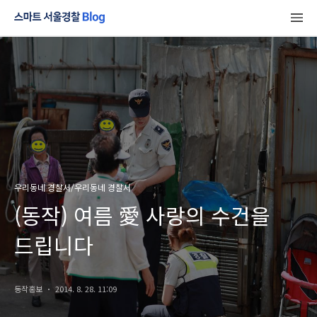
우리동네 경찰서/우리동네 경찰서
(동작) 여름 愛 사랑의 수건을
드립니다
동작홍보
2014. 8. 28. 11:09