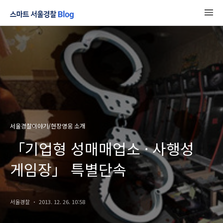
서울경찰이야기/현장영웅 소개
「기업형 성매매업소 · 사행성
게임장」 특별단속
서울경찰
2013. 12. 26. 10:58