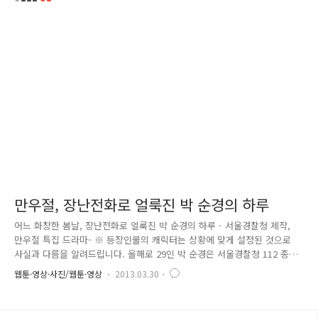
만우절, 장난전화로 얼룩진 박 순경의 하루
어느 화창한 봄날, 장난전화로 얼룩진 박 순경의 하루 - 서울경찰청 제작,
만우절 특집 드라마- ※ 등장인물의 캐릭터는 상황에 맞게 설정된 것으로
사실과 다름을 알려드립니다. 올해로 29인 박 순경은 서울경찰청 112 종합
상황실에 근무합니다. 112 종합상황실이 어디냐구요? 서울 시내에서 걸려
웹툰·영상·사진/웹툰·영상
2013.03.30
오는 112 신고 전화를 모두 모아 이를 재빠르게! 신속하게! 사건 발생지를
관할하는 경찰서로 지령해주는 112신고전화의 집결지이자 지령대입니다.
2013년 4월 1일, 꽃샘추위도 물러간 완연한 어느 봄날. 박 순경은 오늘도