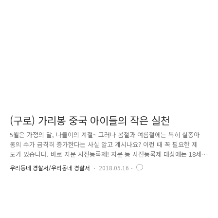
입니다. 약 2개월간 총 15회 방문하여 약 300여 명의 아동을 지문 등록하
였습니다. 병원에 온 보호자는 “매번 지문등록을 해야지 생각만 하다가 잊
고 있었는데, 이렇게 경찰서에서 직접 병원으로 나와 사전 등록을 해주니..
(구로) 가리봉 중국 아이들의 작은 실천
5월은 가정의 달, 나들이의 계절~ 그러나 봄철과 여름철에는 특히 실종아
동의 수가 급격히 증가한다는 사실 알고 계시나요? 이런 때 꼭 필요한 제
도가 있습니다. 바로 지문 사전등록제! 지문 등 사전등록제 대상에는 18세
미만 아동, 지적장애인, 치매질환자가 있습니다. 여기서 잠깐! 지문 등 사
우리동네 경찰서/우리동네 경찰서
2018.05.16
전등록 외국인도 할 수 있다는 사실 알고 계셨나요? 그래서 최근 구로경찰
서 외사계는 여성청소년계와 함께 관내 가리봉 내 중국인 어린이 대상으로
사전 지문등록을 실시하였습니다. 구로구 가리봉 지역에는 외국인이 약 6
천명 정도 거주하고 있으며, 상당수가 부모와 아이들이 함께 생활하고 있
습니다. 그럼 지금부터 그 현장으로 함께 가보실까요? 어린이들에게 지문