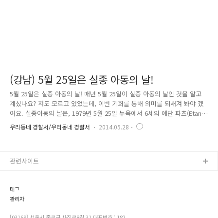
(강남) 5월 25일은 실종 아동의 날!
5월 25일은 실종 아동의 날! 매년 5월 25일이 실종 아동의 날인 것을 알고
계셨나요? 저도 모르고 있었는데, 이번 기회를 통해 의미를 되새겨 봐야 겠
어요. 실종아동의 날은, 1979년 5월 25일 뉴욕에서 6세의 에단 파츠(Etan
Patz)가 등교 중 유괴ㆍ살해된 사건을 계기로, 1983년 로널드 레이건 미국
우리동네 경찰서/우리동네 경찰서
2014.05.28
대통령에 의해 선포되었습니다. 이후 캐나다와 유럽 등 전 세계에서 동참,
우리나라는 2007년에 '한국 실종아동의 날' 제정을 위한 행사를 개최하며
이를 처음 기념하였습니다. '실종아동의 날' 기념행사는 실종아동에 대한
관련사이트
사회적 책임을 환기하고 실종 예방의 중요성을 알리기 위한 취지로 시행되
고 있습니다. 또한 실종아동의 안전한 귀가를 바라는 희망의 상징으로 '그
린리본' 캠페인을 실시하여 실종아..
태그
관리자
[03169] 서울시 종로구 사직로8길 31 대표번호 : 182