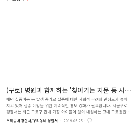
(구로) 병원과 함께하는 '찾아가는 지문 등 사전
등록제'
매년 실종아동 등 발생 증가로 실종에 대한 사회적 우려와 관심도가 높아
지고 있어 실종 예방을 위한 지속적인 홍보 강화가 필요합니다. 서울구로
경찰서는 최근 구로구 관내 가장 아이들이 많이 내원하는 고대 구로병원
(소아병동)과 우리아이들병원과 협업하여 약 2개월간 ‘찾아가는 지문 등 사
우리동네 경찰서/우리동네 경찰서
2019.06.25
전등록’을 실시하였습니다. 지문 등 사전등록제는 18세 미만 아동, 지적장
애인, 치매질환자의 지문과 사진, 보호자 연락처 등 신상정보를 경찰 시스
템에 등록하고 등록된 정보를 활용하여 실종자를 신속하게 찾아주는 제도