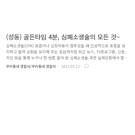
(성동) 골든타임 4분, 심폐소생술의 모든 것~
심폐소생술(CPR) 호흡이나 심장박동이 멈추었을 때 인공적으로 호흡을 유
지하고 혈액 순환을 유지해 주는 응급처치법 최근 뉴스, TV프로그램, 신문,
지인 등을 통해 누구나 한 번쯤 들어 본 심폐소생술 과연 실제상황에서 할
수 있는 사람은 몇 명이나 될까요? 심정지 환자는 호흡이 정지된 순간부터
우리동네 경찰서/우리동네 경찰서
2015.05.12
분당 생존율이 10%씩 줄어든다는 사실!!!!!!!!! 이렇듯 심폐소생술의 중요
성은 골든타임 4분에서 알 수 있는데요. 골든타임은 사고나 사건에서 인명
을 구조하기 위한 초반 금쪽같은 시간으로 항공사의 경우 비상 상황 발생
시 90초 내에 승객 탈출, 심정지 환자의 경우 최소 5분~ 최대 10분이내에
심폐소생술이 시행돼야 합니다. 4분 이내에 실시하지 않으면 뇌손상 가능
성이 몹시 높아 사망으로 이어질 수 있는 반면 4..