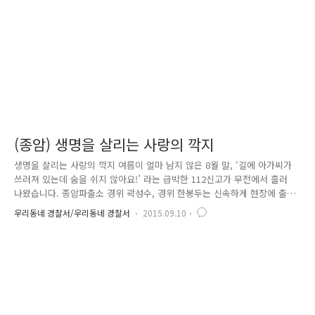
의가 있는 사람 아동범죄 예방을 위한 봉사에 열의가 있고 직무능력을 겸..
(종암) 생명을 살리는 사랑의 깍지
생명을 살리는 사랑의 깍지 여름이 얼마 남지 않은 8월 말, ‘길에 아가씨가
쓰러져 있는데 숨을 쉬지 않아요!’ 라는 급박한 112신고가 무전에서 흘러
나왔습니다. 종암파출소 경위 곽성수, 경위 한봉두는 신속하게 현장에 출동
했습니다. 신고 장소에는 바닥에 쓰러져 있는 여성 1명이 있었고 주민 2명
우리동네 경찰서/우리동네 경찰서
2015.09.10
이 어쩔 줄 몰라 하며 발만 동동 구르고 있었습니다. 바로 맥박과 호흡을
확인했는데요. 여성은 숨을 쉬지 않고, 미세하게 뛰던 맥도 멈춰버린 상태
였습니다. 그때 바로 곽성수 경위의 머릿속에는 불현 듯 한가지 생각이 떠
올랐습니다. ‘심폐소생술’ 경찰서에서는 정기적으로 심폐소생술 교육을 실
시하고 있습니다. 올해는 5월에 응급처치 인명 교육에서 심폐소생술을 배
웠습니다. 애타는 마음으로 심폐소생술을 30~40회 정도 실시..