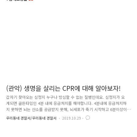
(관악) 생명을 살리는 CPR에 대해 알아보자!
갑자기 찾아오는 심정지 누구나 방심할 수 없는 질병인데요. 심정지가 오
게되면 골든타임인 4분 내에 응급처치를 해야합니다. 4분내에 응급처치하
지 못하면 뇌는 산소를 공급받지 못해, 뇌세포가 죽기 시작하고 6분이상이
경과하면 뇌사상태에도 이르게 되는데요. 뇌손상이 오게 되면 되살아난다
우리동네 경찰서/우리동네 경찰서
2019.10.29
하더라도 정상적인 생활을 할 수 없게 된다고 합니다. 그래서 골든타임인 4
분이 매우 중요합니다. 저희 경찰관들은 매우 다양한 일을 접하고, 초동조
치의 중요성을 항상 강조합니다. 112신고출동하여, 현장에 도착하였을 때