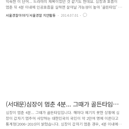
익숙한 이 단어... 드라마의 제목이었던 것 같기도 한데요. 심장과 호흡이
멈춘 뒤 4분 이내에 인공호흡을 실하면 살아날 가능성이 높아 ‘골든타임’ 4
분의기적이라고 합니다. 사람이 의식과 호흡을 잃은 상태, 급성 심장정지라
서울경찰이야기/서울경찰 치안활동
2014.07.01
고도 하는데요. 심장정지 후 4분이 지나면 뇌세포의 손상이 시작되는데요.
이 4분이 심폐소생술의 마지노선이라고 합니다. 심장정지 후 1분 이내
CPR을 하면 생존률은 95%이상, 4분 이내는 최하 50%라고 합니다. 대부
분의 급성심장정지가 가정 내에서 일어난다고 합니다. 그렇다면 급성심장
정지가 발생했을 때 CPR을 시행하면 생존률은 얼마나 될까요? 무려 2~3배
에 달한다고 합니다. CPR이 얼마나 중요한지 알 수..
(서대문)심장이 멈춘 4분... 그때가 골든타임입
니다
심장이 멈춘 4분... 그때가 골든타임입니다. 해마다 예기치 못한 상황에 심
장이 갑자기 멈추어 사망하는 대한민국의 국민이 약 2만여 명에 이른다고
통계청(2006~2010)이 밝혔습니다. 심장이 갑자기 멈춘 경우, 4분 이내에