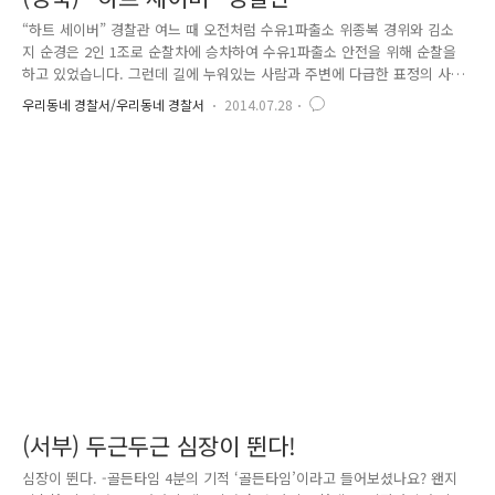
“하트 세이버” 경찰관 여느 때 오전처럼 수유1파출소 위종복 경위와 김소
지 순경은 2인 1조로 순찰차에 승차하여 수유1파출소 안전을 위해 순찰을
하고 있었습니다. 그런데 길에 누워있는 사람과 주변에 다급한 표정의 사
람들을 목격하고 위급상황임을 감지, 신속히 차를 세우고 뛰어가 보니 70
우리동네 경찰서/우리동네 경찰서
2014.07.28
대로 보이는 덩치가 큰 할아버지 한 분이 푸른빛의 얼굴을 하고 숨을 쉬지
않는 상태로 쓰러져 있었습니다. 119에 즉시 신고하는 김소지 순경 이에
위종복 경위는 단 1초의 망설임도 없이 단 1초의 망설임도 없이 재빨리 할
아버지에게 다가가 흉부 압박과 인공호흡(심폐소생술)을 수차례 실시하고
동시에 순경 김소지는 119에 신고하고 할아버지의 옷을 편하게 풀고 팔다
리를 주무르며 숨을 쉴 수 있게 노력하였습니다. 119 도착 직전..
(서부) 두근두근 심장이 뛴다!
심장이 뛴다. -골든타임 4분의 기적 ‘골든타임’이라고 들어보셨나요? 왠지