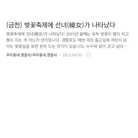
(금천) 벚꽃축제에 선녀(線女)가 나타났다
벚꽃축제에 선녀(線女)가 나타났다! 2015년 올해는 유독 벚꽃이 빨리 피고
빨리 지는 게 아닌가 생각됩니다. 경찰관도 매번 아침 출근길에 저만치 보
이는 벚꽃잎을 보면 문득 드는 생각이 있습니다. 누구와 같이 걷고 싶다.
누구와 같이 벚꽃을 배경으로 사진 찍고 싶다. 내가 아닌 누군가가 떠오르
우리동네 경찰서/우리동네 경찰서
2015.04.20
고 누군가는 아마도 내가 사랑하는 사람이 아닐까 생각했습니다. 봄바람에
흩날리는 벚꽃잎과 그 향기 속에서 사랑하는 사람과 함께 시간을 보내면
더 없는 추억으로 간직될 것 같았습니다. 그래서 금천경찰이 벚꽃길을 나
섰습니다. 금천 주민들과 벚꽃과 함께 추억을 담고자 했습니다. 서울시 금
천구에는 매년 4월이면 벚꽃십리길을 중심으로 금천벚꽃축제가 개최됩니
다. 금천벚꽃축제는 금천구의 대표적인 지역 축제 인데요.. 올해는 4월..