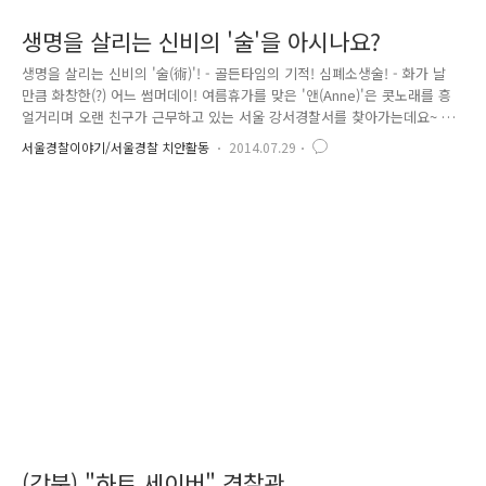
생명을 살리는 신비의 '술'을 아시나요?
생명을 살리는 신비의 '술(術)'! - 골든타임의 기적! 심폐소생술! - 화가 날
만큼 화창한(?) 어느 썸머데이! 여름휴가를 맞은 '앤(Anne)'은 콧노래를 흥
얼거리며 오랜 친구가 근무하고 있는 서울 강서경찰서를 찾아가는데요~ 처
음 온 서울 땅이 마냥 신기하기만 한 시골뜨기 앤. 이곳저곳을 구경하느라
서울경찰이야기/서울경찰 치안활동
2014.07.29
정신이 없네요~ 마침내 보고 싶은 친구가 근무하는 경무계에 도착! 지난 세
월 못다 나눈 이야기로 시간이 가는 줄 모르네요. 더운 날씨와 지칠 줄 모
르는 폭풍 수다로 입이 마른 앤은 시워~언 하게 물을 들이켜는데요! 바.로.
그.때.!!!!!(느낌표 다섯 개!) 그만 입으로 들어간 물이 정통으로! 기도를 꽉
틀어막고 말았네요! (맙소사!) 갑작스러운 상황에 당황한 앤은 목을 부여잡
고 '꺽꺽'거리며 괴로워하다..
(강북) "하트 세이버" 경찰관