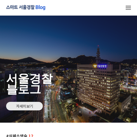
서울경찰
블로그
자세히보기
심폐소생술
12