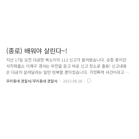
(종로) 배워야 살린다~!
지난 17일 오전 다급한 목소리의 112 신고가 들어왔습니다. 순찰 중이던
사직파출소 이재구 경사는 무전을 듣고 바로 신고 장소로 출동! 신고내용
은 다급히 살려달라는 말만 반복할 뿐이었습니다. 가정폭력 사건이라고 생
각하고 신속하게 핸들을 돌려 신고 장소에 도착하였고 모여 있던 주민들이
우리동네 경찰서/우리동네 경찰서
2015.08.28
순찰차를 보자마자 다급하게 빨리 건물 2층으로 올라가 보라고 했습니다.
한달음에 올라가 보니 한 남성이 2살 남짓한 아기에게 심폐소생술을 하고
있었습니다. 하지만 아이 눈이 이미 돌아가고 호흡까지 멈춘 상황.. 경찰교
육을 통해 CPR(심폐소생술)을 익힌 이재구 경사는 아기를 넘겨받아 교육받
은 대로 즉시 CPR을 실시! 함께 출동한 황준현 경위는 아기의 상태를 출동
중인 구조대와 교신하며 CPR의 구체적인 방법을 전달하는 역..