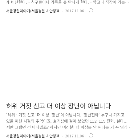
게 비난한다. - 친구들이나 가족을 못 만나게 한다. - 학교나 직장에 가는
걸 방해하거나 막는다. - 내가 결정해야 할 것을 자기가 결정한다. - 내가
서울경찰이야기/서울경찰 치안정책
2017.11.06
어디에 돈을 쓰는지 통제한다. - 술을 마시면 화를 많이 낸다. - 나의 소중
한 물건 등을 망가뜨린다. - 남들 앞에서 나를 모욕한다. - 나를 다치게 한
다. - 나 혹은 아이들, 애완동물을 다치게 하겠다거나 흉기를 사용하겠다고
위협한다. - 내 의지에 반한 성관계를 강제한다. - 자신의 폭력 분출을 나
때문이라고 비난한다. - 화가 나면 자해하겠다고 위협한다. - "내가 널 못
가지면, 아무도 널 못 갖는다..
허위 거짓 신고 더 이상 장난이 아닙니다
'허위 · 거짓 신고' 더 이상 '장난'이 아닙니다. '장난전화' 누구나 가지고
있을 어린 시절의 추억이죠. 호기심에 걸어 보았던 112, 119 전화. 설마...
저만 그랬던 건 아니겠죠? 하지만 여러분! 더 이상은 안 된다는 거 꼭 명심
해주세요. 경찰관서에 접수되는 112 신고 전화는 하루에만 수 백, 수 천여
서울경찰이야기/서울경찰 치안정책
2017.11.06