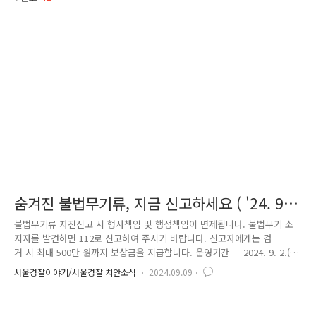
숨겨진 불법무기류, 지금 신고하세요 ( '24. 9. 2
~ 9. 30 )
불법무기류 자진신고 시 형사책임 및 행정책임이 면제됩니다.​ 불법무기 소
지자를 발견하면 112로 신고하여 주시기 바랍니다. 신고자에게는 검
거 시 최대 500만 원까지 보상금을 지급합니다.​ 운영기간 2024. 9. 2.(월)
~ 9. 30.(월)​ 신고대상 허가 없이 소지하고 있는 무기류 일체​(자체 제작
서울경찰이야기/서울경찰 치안소식
2024.09.09
포함) 총포｜도검｜화약류｜분사기｜전기충격기｜석궁​ 신고방
법 가까운 경찰관서(경찰서·지구대·파출소) 또는 군부대에 직접 방문 신
고 ※ 기간 내 직접 제출이 힘든 경우, 경찰관서에 전화·우편·이