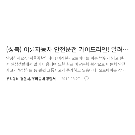
(성북) 이륜자동차 안전운전 가이드라인! 알려
드려요^^
안녕하세요^.^서울경찰입니다! 여러분~ 오토바이는 이동 범위가 넓고 빨라
서 일상생활에서 많이 이용되며 또한 최근 배달문화 확산으로 이륜차 안전
사고가 발생하는 등 관련 교통사고가 증가하고 있습니다. 오토바이는 장점
도 있지만, 특성상 사소한 접촉에도 넘어지기 쉬우며, 넘어지게 되면 운전
우리동네 경찰서/우리동네 경찰서
2018.08.27
자의 머리가 땅에 부딪치고 치명적인 피해를 입을 수 있습니다! 또한 교통
사고에 따른 위험이 항상 도사리고 있고 신체가 노출된 가운데 운전을 하
다보니 사고 시 인명피해가 높아 각별한 주의가 요구된답니다. 경찰에서는
지나 4월부터 법규위반 행위에 대해 집중 단속을 펼치고, 단속 뿐만 아니
라 배달 업체를 직접 방문해 종업원에 대한 현장교육과 더불어 업주를 대
상으로 이륜차를 운행하는 종업원의 교토업규 위반행위에 대한 감동과 협
조를 당..