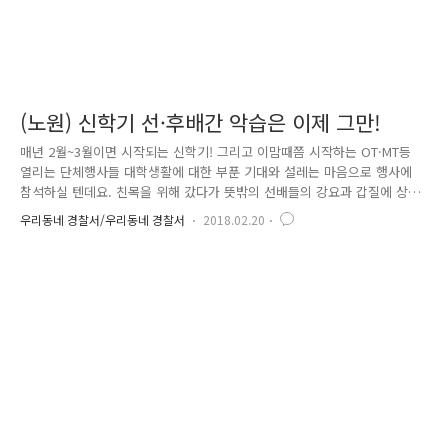
(노원) 신학기 선·후배간 악습은 이제 그만!
매년 2월~3월이면 시작되는 신학기! 그리고 이맘때쯤 시작하는 OT·MT등
열리는 단체행사들 대학생활에 대한 부푼 기대와 설레는 마음으로 행사에
참석하실 텐데요. 친목을 위해 갔다가 뜻밖의 선배들의 강요과 갑질에 상
처 입으신 경험 있으신가요? 대학 선•후배 간 폭행·강요·협박 등 불법행위
우리동네 경찰서/우리동네 경찰서
2018.02.20
는 ‘우월적 지위’를 이용한 대표적 갑질 횡포입니다 하나. 선•후배간 위계
질서 확립을 빙자한 폭행, 상해, 강요, 협박 - 선배들과 이야기 할 때는 다
나까체 사용해라 - 선배가 말하면 5초안에 답해라 - 담배는 선배가 허락할
때만 피울 수 있다 - 염색하지 마라, 치마입지 마라, 화장하지 마라 - 시도
때도 없는 집합 강요 둘. 사회상규 상 용납될 수 없을 정도의 음주강요, 오
물먹이기 - 학생 두명을 테이프로 묶어놓은 채..