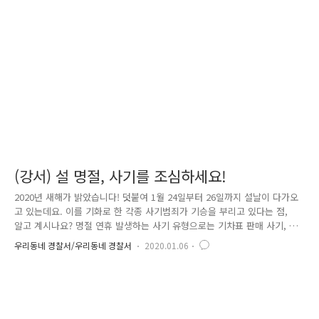
메일 신고 후 실물 제출 가능 2019년 9월 19일부터 허가 
이 총기를..
(강서) 설 명절, 사기를 조심하세요!
2020년 새해가 밝았습니다! 덧붙여 1월 24일부터 26일까지 설날이 다가오
고 있는데요. 이를 기화로 한 각종 사기범죄가 기승을 부리고 있다는 점,
알고 계시나요? 명절 연휴 발생하는 사기 유형으로는 기차표 판매 사기, 선
물 사기 등 다양한 유형이 있습니다. 이와 같은 사기는 주로 중고거래 사이
우리동네 경찰서/우리동네 경찰서
2020.01.06
트를 통해 발생하므로 세심한 주의가 필요합니다. 사기 피의자들은 주로
현금거래 및 계좌이체를 유도하고 PC 화면이나 티켓 사진만 보내며 입금
을 받은 후 표를 보내주지 않고 잠적하는 수법, 이중매매, 진품이 아닌 가
품을 발송하는 등 다양한 수법으로 피해자를 현혹시킵니다. 이와 같은 명
절 사기를 예방하기 위해서는 1. 안전거래(에스크로) 이용 및 가능한 신용