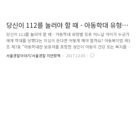
당신이 112를 눌러야 할 때 - 아동학대 유형별
징후
당신이 112를 눌러야 할 때 - 아동학대 유형별 징후 어느날 아이가 누군가
에게 학대를 당했다는 의심이 든다면 어떻게 해야 할까요? 아동복지법 제3
조 제7호 "아동학대란 보호자를 포함한 성인이 아동의 건강 또는 복지를
해치거나 정상적 발달을 저해할 수 있는 신체적 · 정신적 · 성적 폭력이나
서울경찰이야기/서울경찰 치안정책
2017.12.05
가혹행위를 하는 것과 아동의 보호자가 아동을 유기하거나 방임하는 것을
말한다." 적극적인 가해행위뿐만 아니라 소극적인 의미의 방임까지 아동학
대 정의에 포함 아동학대 의심 징후 - 아동의 울음소리, 비명, 신음소리가
계속되는 경우 - 부모를 지나치게 무서워 하는 경우 - 별다른 이유없이 잦
은 지각과 결석 - 계절에 맞지 않는 옷 · 깨끗하지 않은 곳을 계속 입고 다
니는 경우 - 아이가 실수에 대해 과잉반응을 보이는 경..