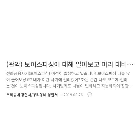
카드 이용 2. 경찰청에서 운영하는 사이버안전지킴이(www...
(관악) 보이스피싱에 대해 알아보고 미리 대비
하자!
전화금융사기(보이스피싱) 여전히 발생하고 있습니다! 보이스피싱 다들 많
이 들어보셨죠? 내가 이런 사기에 걸리겠어? 하는 순간 나도 모르게 걸리
는 것이 보이스피싱입니다. 사기범죄도 나날이 변화하고 지능화되어 잠깐
방심한다면 당할 수 있습니다. 이번 19년 상반기 전화금융사기 사건은 총
우리동네 경찰서/우리동네 경찰서
2019.08.26
5400여건 발생하였으며 피해액은 약 960억에 달한다고 합니다. 전년도 같
은 기간 대비 발생건수와 피해액 모두 증가추세입니다. Q1. 보이스피싱 알
기 쉽게 설명한다면? 보이스피싱은 기관사칭형, 대출빙자형 2가지로 나누
어 설명할 수 있습니다. [기관사칭명]은 말 그대로 검찰·금융감독원 등 공
공기관을 사칭하여 편취하는 형태입니다. 요즘 통장개설이 복잡해졌다는
말을 들어보셨죠? 대포통장을 개설하는 사람이 증가하면서 타인의 명의
로..