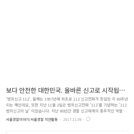
건! * 서울지역 지역경찰 1인당 담당인구 수 : 약 1,008명 * 최근 5년간 하
루 평균 신고출동 수 : 약 1만 1천여 회 허위 · 거짓신고로 낭비되는 치안인
력과 시간들... 나의 가벼운 장난전화, 허위신고로 인해서 도움이 절실한
누군가가 도움을 받지 못한다면 얼마나 안타까운 일일까요. * 허위신고 건
수 : 2014년 2,350건. 2015년 2,927건. 2016년 4,503건 이에,..
보다 안전한 대한민국. 올바른 신고로 시작됩니
다
'범죄신고 112'. 올해는 1957년에 최초로 112 신고전화가 창설된 지 60주년
되는 해인데요, 또한 지난 11월 2일은 범죄신고전화 '112'를 기념하는 '112
범죄신고의 날' 이었습니다. 지난 60년간 경찰 신고체계의 중추적인 역할
을 해 온 '범죄신고전화 112'. 대한민국 15만 경찰은 어제도 오늘도 또 앞으
서울경찰이야기/서울경찰 치안활동
2017.11.06
로도 범죄로부터 시민들의 생명과 신체, 재산을 보호하기 위해 어디든지
달려갑니다! 보다 신속하게, 또 정확하게! 현재 전국 경찰서 252곳에 소속