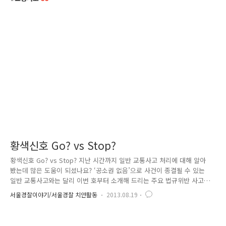
황색신호 Go? vs Stop?
황색신호 Go? vs Stop? 지난 시간까지 일반 교통사고 처리에 대해 알아
봤는데 많은 도움이 되셨나요? ‘공소권 없음’으로 사건이 종결될 수 있는
일반 교통사고와는 달리 이번 호부터 소개해 드리는 주요 법규위반 사고는
종합보험에 가입(합의)했더라도 형사처벌 받기 때문에 차량운전자들이 반
서울경찰이야기/서울경찰 치안활동
2013.08.19
드시 숙지하고 계셔야 하겠죠. 오늘은 그 중 신호위반 교통사고에 대해 살
펴보겠습니다. 운전을 하다보면 황색신호와 자주 마주하게 됩니다. 바쁜 출
근길 교차로 앞에서 마주친 황색신호는 운전자를 고민하게 하는데, 이번