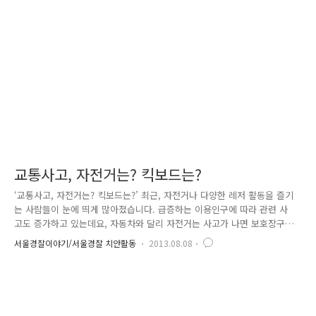
신호를 놓치면 다음 신호까지 꽤 긴 시간을 기다려야 하기 때문입니다. 그
래서 대부분의 운전자들은 황색신호 시 정지선에 정지해야 한다는 것을 알
고 있음에도 가속페달을 밟아 통과하려고 합니다. 이 경우, 경찰관에게..
교통사고, 자전거는? 킥보드는?
‘교통사고, 자전거는? 킥보드는?’ 최근, 자전거나 다양한 레저 활동을 즐기
는 사람들이 눈에 띄게 많아졌습니다. 급증하는 이용인구에 따라 관련 사
고도 증가하고 있는데요, 자동차와 달리 자전거는 사고가 나면 보호장구를
잘 갖췄다고 하더라도 모든 충격을 온몸으로 받기 때문에 큰 부상을 입을
서울경찰이야기/서울경찰 치안활동
2013.08.08
수 있습니다. 또한, 사고가 발생하면 자동차와 똑같이 도로교통법에 의해
사고 처리되는 경우가 많은데, 이를 모르는 분들이 아직도 많습니다. 그래
서 서울경찰에서 준비했습니다. 국민의 눈높이에서 국민이 궁금해 하는 교
통사고 상황별 처리요령을 알기 쉽게 꼭꼭 집어 설명 드리는 “교통사고 이
렇게 대처하세요~!!” 4편 이번에는 자전거를 비롯한 킥보드 등 레저용품과