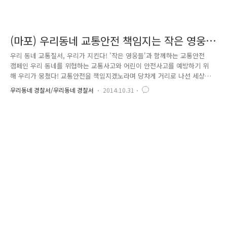
(마포) 우리동네 교통안전 책임지는 작은 영웅
들☆
우리 동네 교통질서, 우리가 지킨다! '작은 영웅들'과 함께하는 교통안전
캠페인 우리 동네를 위협하는 교통사고와 어린이 안전사고를 예방하기 위
해 우리가 뭉쳤다! 교통안전을 책임지겠노라며 당차게 거리로 나선 세상에
서 가장 작은 영웅들… 손에 손을 잡고 줄줄이 발맞추어 어디를 그리 바삐
우리동네 경찰서/우리동네 경찰서
2014.10.31
가는 걸까요? 누구나 발걸음을 멈추고 함박웃음을 짓게 만들었다는 그들의
조금 특별한 외출, 지금부터 함께 따라가 보시죠 ^ ^ "임명장. 염리어린이
집 신우진! 위 어린이는 교통안전에 관한 기본 교육과정을 이수하고 앞으
로 교통안전 규칙을 잘 지키는 어린이가 되겠다는 약속을 하였기에 「교통
안전지킴이」로 임명합니다." 임명장 목걸이가 수여되자 뜨거운 박수가 쏟
아집니다. 오늘의 작은 영웅들의 정체는 바로! 교통안전 지킴이로 임명된 ..