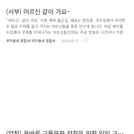
(서부) 어르신 같이 가요~
"어르신~ 같이 가요" 이른 새벽 출근길, 때로는 한밤중, 귀갓길에서 쇠약한
두 팔로 수레를 끌고 가시는 어르신들을 종종 만나게 됩니다. 바로 폐지를
수집해서 생계를 이어나가는 어르신들인데요. 주로 밤늦은 시간이나 이른
새벽에 폐지를 수거하시다 보니 교통사고의 위험도 그만큼 높아지기 마련
우리동네 경찰서/우리동네 경찰서
2014.09.11
입니다. 그러나 경찰의 인력만으로는 폐지를 수집하시는 어르신들의 교통
안전을 책임지기에는 한계가 있었습니다. 그래서 경찰에서는 경찰-녹색 어
머니회-기초생활수급 어르신 연락망을 구축하여 생활 밀접 교통안전교육과
홍보를 하여 ‘사고로부터 안전한 서울’을 만들기로 했습니다. 녹색 어머니
회는 아이들의 등·하교 지도는 물론, 교통안전 홍보 대사 역할뿐만 아니라
지역 봉사자로서 어르신과 어린이 안전에 대한 관심 유도로 지역단위 교통
안..
(양천) 올바른 교통문화 정착을 위한 일일 교통