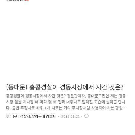
(동대문) 홍콩경찰이 경동시장에서 사간 것은?
홍콩경찰이 경동시장에서 사간 것은? 경찰관이자, 동대문구민인 저는 경동
시장 앞을 지나갈 때 마다 몇 해 전과 너무나도 달라진 모습에 놀라곤 합니
다. 불법 주정차로 하위 1개 차로는 거의 주차장처럼 사용되어 차는 항상
꽉 막혔고, 길거리는 쓰레기로 너무나도 지저분한 모습에 불편이 많았었는
우리동네 경찰서/우리동네 경찰서
2016.01.21
데요. 동대문경찰서에서는 수십년간 이어진 이러한 불법행위로 시민들의
불편이 증가하자, 상인들과 장기간에 걸쳐 공감대를 형성하여 경찰관을 24
시간 배치하여 불법 주정차 등 교통무질서 행위에 대해서 강력한 단속을