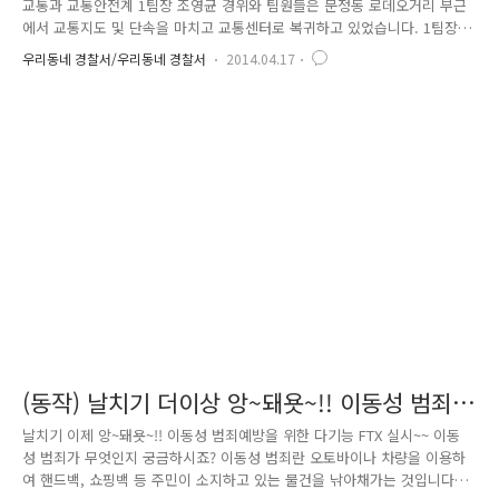
교통과 교통안전계 1팀장 조영균 경위와 팀원들은 문정동 로데오거리 부근
에서 교통지도 및 단속을 마치고 교통센터로 복귀하고 있었습니다. 1팀장
은 생각보다 교통위반을 하는 차량이 적어 선진교통문화 확립에 일조하고
우리동네 경찰서/우리동네 경찰서
2014.04.17
있다며 흐뭇해하고 있었죠. 그러던 찰나!! 순찰차 사이드미러에서 다급하게
뛰어오는 여성분이 포착됐습니다. (극화를 위해 실제 인물과 다름을 양해바
랍니다 ^^) 다급한 표정으로 송례초등학교의 위치를 물으시는 여성분.. "송
례초등학교가 어디에요? 도저히 찾을 수가 없어요.." 이에 1팀장 조영균은
친절하게 설명을 해드립니다. "저 앞 사거리에서 좌회전 하셔서요.. .. 샬라
샬라~" 찾아가기가 비교적 어렵지 않아 구두로 설명해..
(동작) 날치기 더이상 앙~돼욧~!! 이동성 범죄
예방을 위한 다기능 FTX실시~
날치기 이제 앙~돼욧~!! 이동성 범죄예방을 위한 다기능 FTX 실시~~ 이동
성 범죄가 무엇인지 궁금하시죠? 이동성 범죄란 오토바이나 차량을 이용하
여 핸드백, 쇼핑백 등 주민이 소지하고 있는 물건을 낚아채가는 것입니다