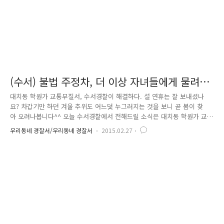
(수서) 불법 주정차, 더 이상 자녀들에게 물려줄
수 없습니다!
대치동 학원가 교통무질서, 수서경찰이 해결하다. 설 연휴는 잘 보내셨나
요? 차갑기만 하던 겨울 추위도 어느덧 누그러지는 것을 보니 곧 봄이 찾
아 오려나봅니다^^ 오늘 수서경찰에서 전해드릴 소식은 대치동 학원가 교
통난 해소를 위해 교통정리를 한 교통경찰 이야기입니다! 여러분은 대치동
우리동네 경찰서/우리동네 경찰서
2015.02.27
하면 어떤 게 떠오르시나요? 그렇죠.. 대한민국 중, 고등학생이거나, 학부
모라면 한 번쯤은 들어봤을듯한 대치동 학원가.. 유명한 스타강사와 여러
학원들이 즐비해 있는 곳 이지요. 하루에도 수 백, 수 천명이 오가는 이 학
원가는 밤 10시경이 되면 학생들을 데리러 오는 차량들로 주변까지 혼잡해
지고는 하는데요.. 이러한 교통난을 해소하기 위해 수서경찰이 밤마다 학원
가 주변으로 출동한답니다~~! 오늘은 수서경찰 소속 방범순찰대원들도..