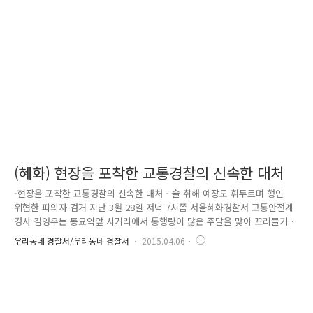
하고, 주말에 한해 하위 1개 차로를 24시간 주차허용 하는 등 획기적인 방
법으로 통행로를 개선하고, 시장 내부도로를 가변주차에서 중앙주차 방식
으로 변경하여 시민들과 상인들에게 큰 만족을 주었습니다. 2016년 1월 ..
(혜화) 현장을 포착한 교통경찰의 신속한 대처
-현장을 포착한 교통경찰의 신속한 대처 - 술 취해 예장도 휘두르며 행인
위협한 피의자 검거 지난 3월 28일 저녁 7시쯤 서울혜화경찰서 교통안전계
경사 김영우는 동묘역앞 사거리에서 통행량이 많은 주말을 맞아 꼬리물기
끊기 등 원활한 교통 관리에 힘쓰고 있었습니다. 그러던 중 길 건너편 동묘
우리동네 경찰서/우리동네 경찰서
2015.04.06
역 10번 출구 부근에서 한 50대 남자가 번쩍이는 긴 흉기를 들고 고래고래
소리 지르고 있는 것을 목격했습니다. 살펴보니 그가 들고 있는 것은 긴 칼
(길이 70cm, 너비 2.5cm, 예장도로 밝혀짐)로 주변 사람들을 위협하고 있
는 중이었습니다. 본능적으로 상황이 심상치 않음을 느낀 김경사는 교통소
통 관리를 멈추고 즉시 무전으로 112지령실에 상황을 알려 근처 파출소에