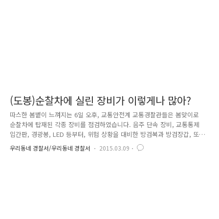
순찰차 지원을 요청했습니다. 이어 순찰차로 달려..
(도봉)순찰차에 실린 장비가 이렇게나 많아?
따스한 봄볕이 느껴지는 6일 오후, 교통안전계 교통경찰관들은 봄맞이로
순찰차에 탑재된 각종 장비를 점검하였습니다. 음주 단속 장비, 교통통제
입간판, 경광봉, LED 등부터, 위험 상황을 대비한 방검복과 방검장갑, 또
화재 방독면, 소화기에…. 폴리스 라인, 배터리 케이블, 구급상자 등등~~
우리동네 경찰서/우리동네 경찰서
2015.03.09
휴~~~정말 많이도 들어가 있네요^^ 흔히 교통경찰은 단속 장비나, 경광봉
만 있으면 되는 줄 아는 사람들이 많겠지만, 이처럼 많은 장비를 탑재하고
다닙니다. 이 모든 것을 싣고 다녀야 도로 위에서 돌발 상황이 발생했을 때
신속하게 대처할 수 있고, 우리 경찰관의 안전도 보호할 수 있습니다. 점검
을 마치고 엄지를 치켜세우며, 국민의 안전과 나 자신의 안전을 위해, 또
한 번 새로운 마음으로 파이팅 해 봅니다!