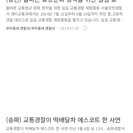
경찰 체험활동
올바른 교통법규 문화 정착을 위한 일일 교통경찰 체험활동 서울양천경찰
서 경비교통과에서는 2014년 7월 21일부터 8월 10일까지 희망 중,고등학
생을 대상으로 일일 교통경찰 체험활동을 펼치고 있습니다. 일일 교통경찰
체험은 청소년들이 스스로 교통법규를 준수하여 교통사고를 사전 예방하
우리동네 경찰서/우리동네 경찰서
2014.07.30
고, 경찰에 대한 이미지 제고 및 선진교통문화를 정착하기 위함입니다. 교
통경찰 체험활동은 교통안전ㆍ학교폭력 예방 동영상 시청, 교통경찰 소개,
관내 교통 취약지역 순찰 및 주요 교차로에서 무단횡단 예방 홍보활동 등
교통사고 예방 교육과 교통경찰관 일일 체험 순으로 진행하고 있는데요.
교통경찰 체험활동을 한 학생들은 처음에는 낯설은 탓인지 다소 어색한 반
응이었으나, 시간이 지나자 교통경찰 업무에 대해 관심을 보이고 더운 날
씨속에..
(송파) 교통경찰이 떡배달차 에스코트 한 사연
교통경찰이 떡배달차 에스코트 한 사연 지난 3월 6일 낮 12시.. 송파경찰서