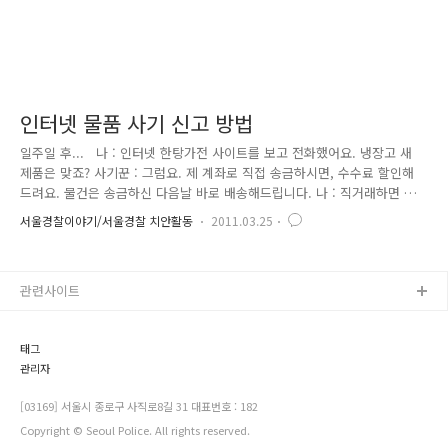
인터넷 물품 사기 신고 방법
일주일 후... 나 : 인터넷 한탕가전 사이트를 보고 전화했어요. 냉장고 새
제품은 맞죠? 사기꾼 : 그럼요. 제 계좌로 직접 송금하시면, 수수료 할인해
드려요. 물건은 송금하신 다음날 바로 배송해드립니다. 나 : 직거래하면 깎
아주신다는거죠? 그럼 직거래로 주문할게요. 사기꾼 : 네. 냉장고 값은 사기
서울경찰이야기/서울경찰 치안활동
2011.03.25
은행 한탄사기 계좌 0000-00-0000(예금주 사기꾼)으로 50만원 송금해주시
고, 송금 후 문자메시지 보내주세요. 제가 확인하고 바로 물건 배송해드릴
게요~ 일주일 후... 나 : 어? 이상하다? 한탕가전 인터넷 사이트가 사라졌
관련사이트
네. 전화도 안 받는데.... 어떻게 해야 돼..? 인터넷에 검색해보니 나처럼
돈 송금하고도 물건 못 받은 사람이 많은 것 같은데... 친구 : 야! 사기당한
것 같으니까 그..
태그
관리자
[03169] 서울시 종로구 사직로8길 31 대표번호 : 182
Copyright © Seoul Police. All rights reserved.