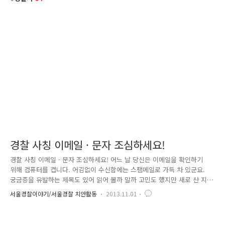
경찰 사칭 이메일 · 문자 조심하세요!
경찰 사칭 이메일 · 문자 조심하세요! 어느 날 당신은 이메일을 확인하기
위해 컴퓨터를 켭니다. 어김없이 수신함에는 스팸메일로 가득 차 있군요.
궁금증을 유발하는 제목도 있어 읽어 볼까 말까 고민도 했지만 새로 산 지
얼마 되지 않은 컴퓨터가 바이러스에 감염될까봐 바로 모든 메일을 선택하
서울경찰이야기/서울경찰 치안활동
2013.11.01
고 삭제하기로 합니다. 그런데 갑자기 제목 하나가 눈에 띕니다. "출석요구
서" 보낸 사람은 서대문경찰서 사이버범죄수사팀. 태어나서 교통위반 한
번 해본 적 없는 당신이지만 놀란 마음에 당장 이메일에 포함된 첨부파일