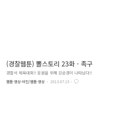
리면 어떻게 하면 좋을까요? 우선 당황하지 마시..
(경찰웹툰) 뽈스토리 23화 - 족구
경찰서 체육대회!! 응원을 위해 강순경이 나타났다!!
웹툰·영상·사진/웹툰·영상
2013.07.15