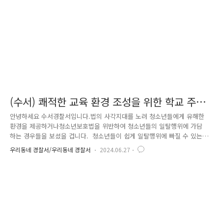
중랑구에 등장하는코코 무려 220여대로 달리게 되..
(수서) 쾌적한 교육 환경 조성을 위한 학교 주변
유해 업소 합동 지도,단속
안녕하세요 수서경찰서입니다.법의 사각지대를 노려 청소년들에게 유해한
환경을 제공하거나청소년보호법을 위반하여 청소년들의 일탈행위에 가담
하는 경우들을 보셨을 겁니다. 청소년들이 쉽게 일탈행위에 빠질 수 있는
환경은우리의 미래인 청소년들의 안전한 성장에도 위험이 될 수 있는데요,
우리동네 경찰서/우리동네 경찰서
2024.06.27
수서경찰서 범죄예방대응과 경찰관들은 청소년의 안전한 성장을 돕고건강
한 사회 분위기를 조성하기 위해 서울시 교육지원청의 협조 요청을 받아도
곡초등학교 선생님, 강남구청 문화도시과와 합동하여학교 주변 유해업소와
담배판매소를 대상으로 지도·단속 활동을 실시하였습니다. 수서경찰서
경찰관들과 도곡초등학교, 강남구청은 청소년 유해업소인노래연습장, PC
방 등과 담배판매업소, 불법 설치 영업소 등을 방문하여청소년의 탈선과
불법행위를 막기..