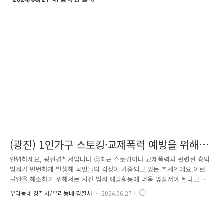
(광진) 1인가구 스토킹·교제폭력 예방을 위해
다같이 힘을 모았습니다!
안녕하세요, 광진경찰서입니다 🙂최근 스토킹이나 교제폭력과 관련된 흉악
범죄가 빈번하게 발생해 국민들의 걱정이 가중되고 있는 추세인데요.이런
불안을 해소하기 위해서는 사전 범죄 예방활동에 더욱 앞장서야 된다고 생
각합니다!그래서 저희 광진경찰서 화양지구대에서는 스토킹·교제폭력을 예
우리동네 경찰서/우리동네 경찰서
2024.06.27
방하기 위해광진구청 가정복지과, 공인중개사분회와 3개 기관이 업무 협약
을 맺었습니다. 그 내용을 살펴보면 이번 협업을 통해▶ 공인중개사분
회는 화양지구대가 제작한 스토킹·교제폭력 셀프 체크리스트 QR코드가 담