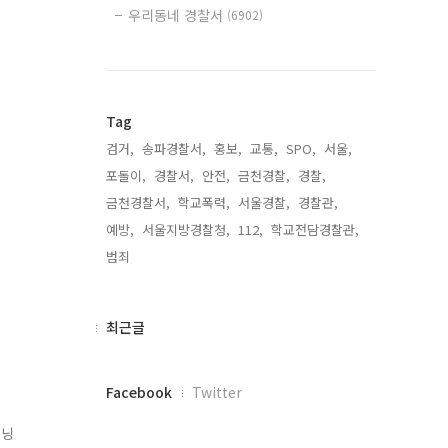
우리동네 경찰서
(6902)
Tag
검거,
송파경찰서,
홍보,
교통,
SPO,
서울,
포돌이,
경찰서,
안전,
금천경찰,
경찰,
금천경찰서,
학교폭력,
서울경찰,
경찰관,
예방,
서울지방경찰청,
112,
학교전담경찰관,
범죄,
최
최근글
근
글
페
Facebook
Twitter
이
스
러닝