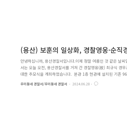
(용산) 보훈의 일상화, 경찰영웅·순
안녕하십니까, 용산경찰서입니다.이제 정말 여름인 것 같은 날씨
서는 오늘 오전, 용산경찰서를 거쳐 간 경찰영웅(故) 최규식 경
대한 추모식을 개최하였습니다. 본관 1층 현관에 설치된 기존 9
힌 현판을 새로 걸었습니다. (故) 최규식 경무관은, 제27대 
우리동네 경찰서/우리동네 경찰서
2024.06.28
도한 북한 무장공비들을 직접 대적한 상황에서 적의 기습총탄에 맞
찰..