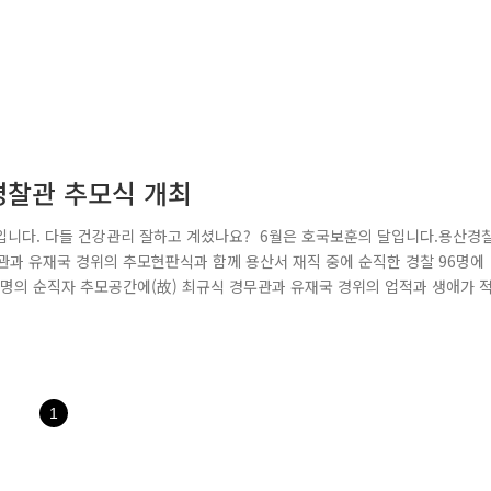
직경찰관 추모식 개최
입니다. 다들 건강관리 잘하고 계셨나요? 6월은 호국보훈의 달입니다.용산경
무관과 유재국 경위의 추모현판식과 함께 용산서 재직 중에 순직한 경찰 96명에
6명의 순직자 추모공간에(故) 최규식 경무관과 유재국 경위의 업적과 생애가 
용산경찰서장에서 종로경찰서장으로 전보된 이듬해인 1968년, 청와대 기습을
아 순직하셨으며, 2020년 한강에 투신한 실종자 수색작업 중 순직한 한강경
1