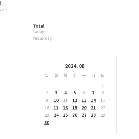
북
인
트
니
위
 안전
터
방
플
Total
Today :
문
러
자
그
Yesterday :
수
인
Calendar
2024. 06
일
월
화
수
목
금
토
1
2
3
4
5
6
7
8
9
10
11
12
13
14
15
16
17
18
19
20
21
22
23
24
25
26
27
28
29
30