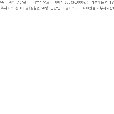
 유족을 위해 경찰관들이자발적으로 급여에서 100원·1000원을 기부하는 캠페
서△ 총 108명(경찰관 58명, 일반인 50명) △ 966,400원을 기부하였습
다시 반포한강공원 예빛섬으로!! 왕복 총 6.6Km입니다. 국민들을
.6km 러닝 현장사진입니다~경찰청장님께..