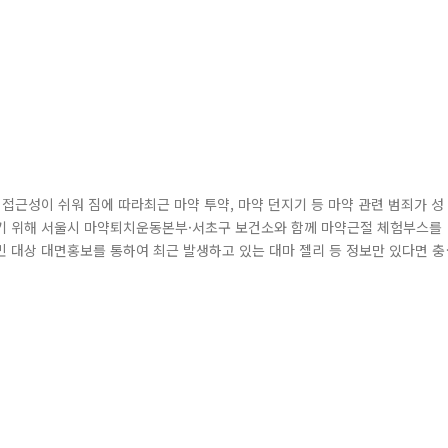
접근성이 쉬워 짐에 따라최근 마약 투약, 마약 던지기 등 마약 관련 범죄가 성
기 위해 서울시 마약퇴치운동본부·서초구 보건소와 함께 마약근절 체험부스를
 대상 대면홍보를 통하여 최근 발생하고 있는 대마 젤리 등 정보만 있다면 충
다. 또한, 외국인 치안봉사단과 함께 대치동 학원가 마약음료 협박사건
 진행하였습니다. 앞으로도 서초경찰서가 앞장서 마약 없는 건강서초를 위해 노