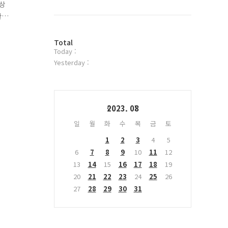
북
대상
트
관
위
전
터
방
플
Total
Today :
문
러
자
그
Yesterday :
수
인
Calendar
2023. 08
일
월
화
수
목
금
토
1
2
3
4
5
6
7
8
9
10
11
12
13
14
15
16
17
18
19
20
21
22
23
24
25
26
27
28
29
30
31