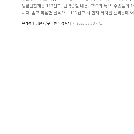
생활안전계는 112신고, 탄력순찰 내용, CSO의 톡보, 주민들의
니다. 좁고 복잡한 골목으로 112신고 시 현재 위치를 알리는데
시성 떨어짐 주거 밀집 지역으로, 평알 심야 시간 대 통행량이 적
우리동네 경찰서/우리동네 경찰서
2023.08.08
심야 시간 대 외부인의 유입이 많아 소음,무단투기 등 민원 다발 구