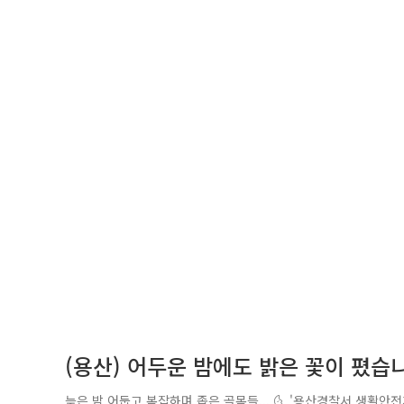
(용산) 어두운 밤에도 밝은 꽃이 폈습
늦은 밤 어둡고 복잡하며 좁은 골목들... 🌜 '용산경찰서 생활