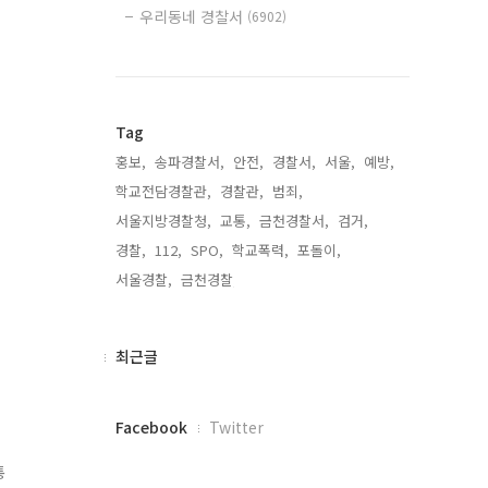
우리동네 경찰서
(6902)
Tag
홍보,
송파경찰서,
안전,
경찰서,
서울,
예방,
학교전담경찰관,
경찰관,
범죄,
서울지방경찰청,
교통,
금천경찰서,
검거,
경찰,
112,
SPO,
학교폭력,
포돌이,
서울경찰,
금천경찰,
최
최근글
근
글
페
Facebook
Twitter
이
스
통