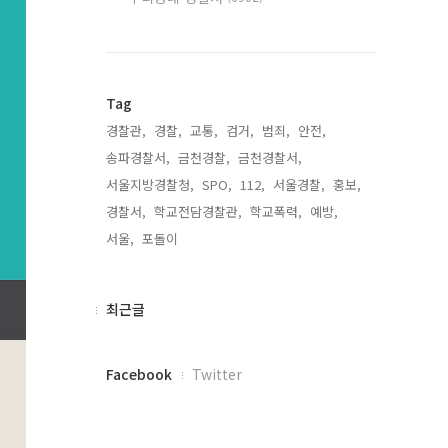
Tag
경찰관,
경찰,
교통,
검거,
범죄,
안전,
송파경찰서,
금천경찰,
금천경찰서,
서울지방경찰청,
SPO,
112,
서울경찰,
홍보,
경찰서,
학교전담경찰관,
학교폭력,
예방,
서울,
포돌이,
최
최근글
근
글
페
Facebook
Twitter
이
스
북