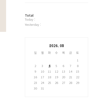
트
위
터
방
플
Total
Today :
문
러
자
그
Yesterday :
수
인
Calendar
2026. 08
일
월
화
수
목
금
토
1
2
3
4
5
6
7
8
9
10
11
12
13
14
15
16
17
18
19
20
21
22
23
24
25
26
27
28
29
30
31