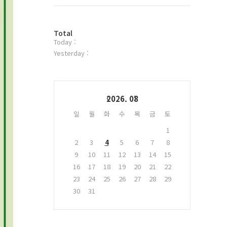
트
위
터
방
플
Total
Today :
문
러
자
그
Yesterday :
수
인
Calendar
2026. 08
일
월
화
수
목
금
토
1
2
3
4
5
6
7
8
9
10
11
12
13
14
15
16
17
18
19
20
21
22
23
24
25
26
27
28
29
30
31