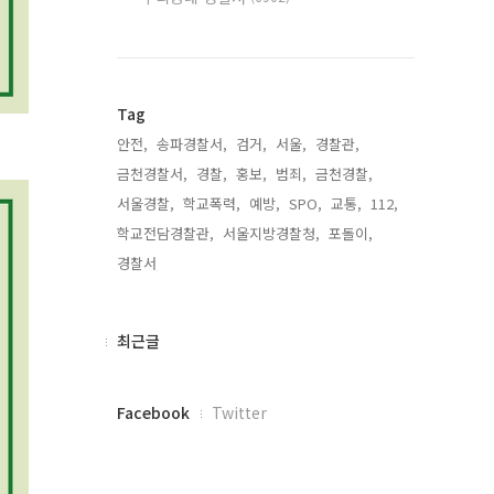
Tag
안전,
송파경찰서,
검거,
서울,
경찰관,
금천경찰서,
경찰,
홍보,
범죄,
금천경찰,
서울경찰,
학교폭력,
예방,
SPO,
교통,
112,
학교전담경찰관,
서울지방경찰청,
포돌이,
경찰서,
최
최근글
근
글
페
Facebook
Twitter
이
스
북