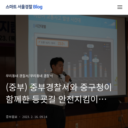
우리동네 경찰서/우리동네 경찰서
(중부) 중부경찰서와 중구청이
함께한 등굣길 안전지킴이
교통안전교육 진행 현장!
중부홍보
2023. 2. 16. 09:14