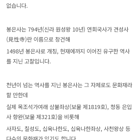
없습니다.
봉은사는 794년(신라 원성왕 10년) 연회국사가 견성사
(見性寺)란 이름으로 창건해
1498년 봉은사로 개칭, 현재에까지 이어진 유구한 역사
를 지닌 고찰입니다.
천년이 넘는 역사를 지닌 봉은사는 그 자체로도 문화재라
할 만한데
실제 목조석가여래 삼불좌상(보물 제1819호), 청동 은입
사 향완(보물 제321호)을 비롯해
사자도, 칠성도, 십육나한도, 십육나한좌상, 사천왕상 등
다수의 문화재가 있기도 합니다.