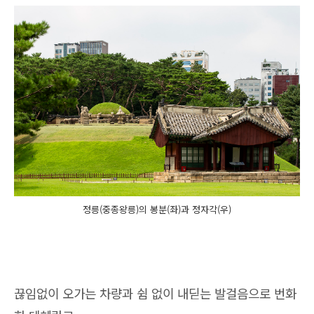
정릉(중종왕릉)의 봉분(좌)과 정자각(우)
끊임없이 오가는 차량과 쉼 없이 내딛는 발걸음으로 번화