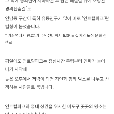
그 덕에 경의선이 지하화된 후 남은 폐철길 위에 조성된
*
경의선숲길
도
연남동 구간이 특히 유동인구가 많아 따로 '연트럴파크'란
별칭이 붙었습니다.
* 가좌역에서 원효1가 주민센터까지 6.3Km 길이의 도심 문화 산
책로
평일에도 연트럴파크는 점심시간 무렵부터 인파가 늘어
나기 시작해
늦은 오후에서 저녁이 되면 지인과 함께 담소를 나누고 산
책하는 사람들로 붐빕니다.
연트럴파크와 홍대 상권을 위시한 마포구 곳곳의 명소는